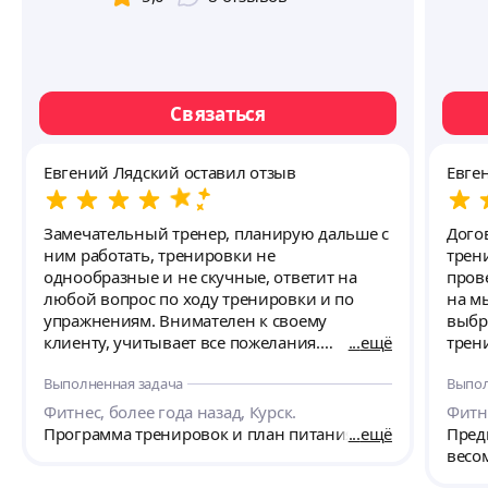
Связаться
Евгений Лядский оставил отзыв
Евге
Замечательный тренер, планирую дальше с
Дого
ним работать, тренировки не
трен
однообразные и не скучные, ответит на
пров
любой вопрос по ходу тренировки и по
на м
упражнениям. Внимателен к своему
выбр
клиенту, учитывает все пожелания.
ещё
трени
Продолжаю работать!
пита
Выполненная задача
Выпол
Фитнес, более года назад, Курск.
Фитне
Программа тренировок и план питания.
ещё
Пред
весо