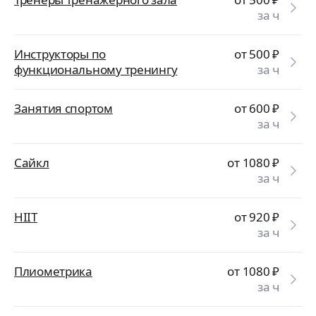
за ч
Инструкторы по
от 500
₽
функциональному тренингу
за ч
Занятия спортом
от 600
₽
за ч
Сайкл
от 1080
₽
за ч
HIIT
от 920
₽
за ч
Плиометрика
от 1080
₽
за ч