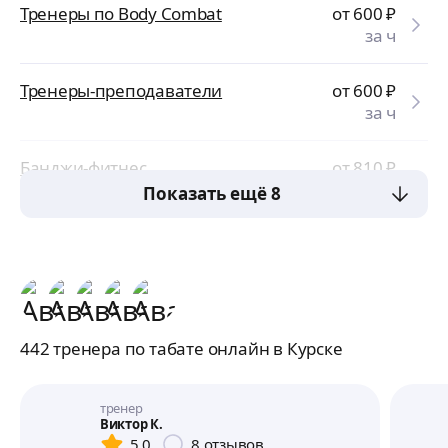
Тренеры по Body Combat
от 600
₽
за ч
Тренеры-преподаватели
от 600
₽
за ч
Банджи-фитнес
от 810
₽
за ч
Показать ещё 8
442 тренера по табате онлайн в Курске
тренер
Виктор К.
5,0
8
отзывов