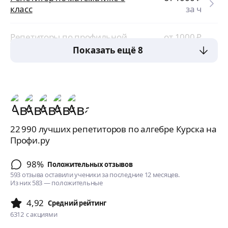
класс
за ч
Репетиторы по профильной
от 1000
₽
математике
за ч
Показать ещё 8
22 990 лучших репетиторов по алгебре Курска на
Профи.ру
98%
Положительных отзывов
593 отзыва оставили ученики за последние 12 месяцев.
Из них 583 — положительные
4,92
Cредний рейтинг
6312
с акциями