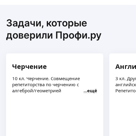
Сергей А.
-
5
%
Задачи, которые
При записи в августе
ещё
доверили Профи.ру
Нина С.
-
5
%
Черчение
Англ
Если оплатить абонемент на месяц)
ещё
10 кл. Черчение. Совмещение
3 кл. Дру
репетиторства по черчению с
английс
алгеброй/геометрией
ещё
Репетито
Марина С.
-
100
%
4,85
·
96
отзывов
Первое занятие
ещё