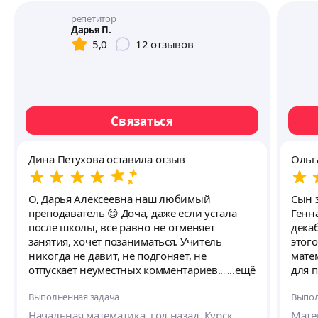
репетитор
Дарья П.
5,0
12
отзывов
Связаться
Дина Петухова оставила отзыв
Ольг
О, Дарья Алексеевна наш любимый
Сын з
преподаватель 😊 Доча, даже если устала
Генн
после школы, все равно не отменяет
декаб
занятия, хочет позаниматься. Учитель
этог
никогда не давит, не подгоняет, не
мате
отпускает неуместных комментариев.
ещё
для 
Занятие длится целый час, но с перерывом.
проф
Выполненная задача
Выпол
Всегда проходят актуальные темы для
с реп
школы. Помогает разбирать домашние
преп
Начальная математика, год назад, Курск.
Матем