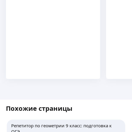
София К.
-
10
%
Приведи друга - получи скидку 10% на 5
занятий
ещё
Похожие страницы
Репетитор по геометрии 9 класс: подготовка к
ОГЭ