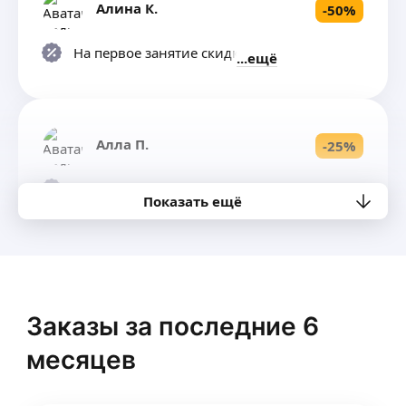
Алина К.
-
50
%
На первое занятие скидка 50%
ещё
Алла П.
-
25
%
На пробное занятие
ещё
Показать ещё
Светлана М.
-
15
%
4,90
·
30
отзывов
Заказы за последние 6
При оплате занятий на месяц вперед.
ещё
месяцев