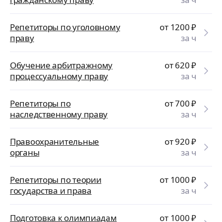
Репетиторы по уголовному
от 1200
₽
праву
за ч
Обучение арбитражному
от 620
₽
процессуальному праву
за ч
Репетиторы по
от 700
₽
наследственному праву
за ч
Правоохранительные
от 920
₽
органы
за ч
Репетиторы по теории
от 1000
₽
государства и права
за ч
Подготовка к олимпиадам
от 1000
₽