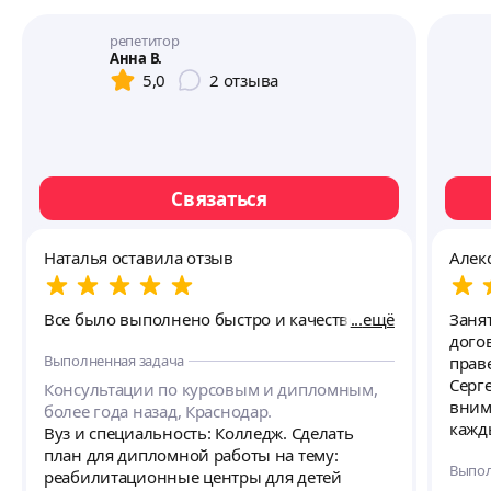
репетитор
Анна В.
5,0
2
отзыва
Связаться
Наталья оставила отзыв
Алек
Все было выполнено быстро и качественно
ещё
Заня
дого
Выполненная задача
прав
Серг
Консультации по курсовым и дипломным,
вним
более года назад, Краснодар.
кажд
Вуз и специальность: Колледж. Сделать
прим
план для дипломной работы на тему:
Выпол
выст
реабилитационные центры для детей