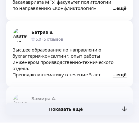
бакалавриата МГУ, факультет политологии
по направлению «Конфликтология»
ещё
Батраз В.
5,0
·
5
отзывов
Высшее образование по направлению
бухгалтерия-консалтинг, опыт работы
инженером производственно-технического
отдела.
Преподаю математику в течение 5 лет.
ещё
Замира А.
4,96
·
24
отзыва
·
Очень хвалят
Показать ещё
Ответственная, компетентная, преподаю
инженерные дисциплины в Институте
перспективной инженерии СКФУ.
ещё