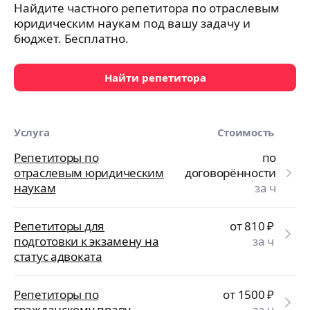
Найдите частного репетитора по отраслевым
юридическим наукам под вашу задачу и
бюджет. Бесплатно.
Найти репетитора
Услуга
Стоимость
Репетиторы по
по
отраслевым юридическим
договорённости
наукам
за ч
Репетиторы для
от 810
₽
подготовки к экзамену на
за ч
статус адвоката
Репетиторы по
от 1500
₽
гражданскому праву
за ч