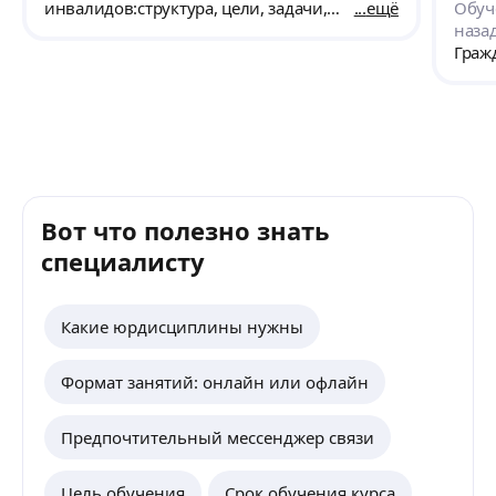
комф
инвалидов:структура, цели, задачи,
ещё
Обуч
спаси
содержание деятельности.
назад
Реко
Граж
Вот что полезно знать
специалисту
Какие юрдисциплины нужны
Формат занятий: онлайн или офлайн
Предпочтительный мессенджер связи
Цель обучения
Срок обучения курса