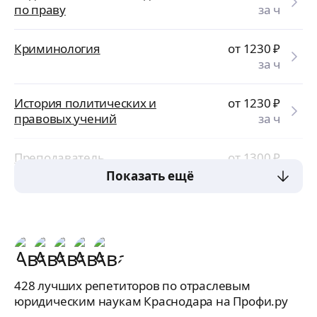
по праву
за ч
Криминология
от 1230
₽
за ч
История политических и
от 1230
₽
правовых учений
за ч
Преподаватель
от 1300
₽
юриспруденции
за ч
Показать ещё
428 лучших репетиторов по отраслевым
юридическим наукам Краснодара на Профи.ру