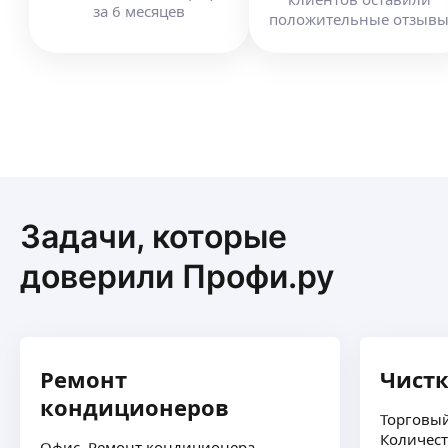
за
6
месяцев
положительные отзыв
Задачи, которые
доверили Профи.ру
Ремонт
Чист
кондиционеров
Торговый
Количест
Офис. Ремонт кондиционера.