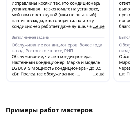
исправлены косяки тех, кто кондиционеры
отве
устанавливал. не экономьте на установке,
выпо
мой вам совет. скупой (или не опытный)
прок
платит дважды, как говорится. по итогу
вопр
кондиционер работает даже лучше, чем
ещё
благо
после первого же дня, когда его только
Выполненная задача
Выпол
установили другие "мастера".
Обслуживание кондиционеров, более года
Обсл
назад, Ростовское шоссе, РИП.
наза
Обслуживание, чистка кондиционера.
Обсл
Настенный кондиционер. Марка и модель:
Марк
LG B09TS Мощность кондиционера - До 3,5
чере
кВт. Последнее обслуживание -
ещё
шт. П
Обслуживание проводится впервые. Этаж: 8
Доза
новый кондиционер. спустя месяц
маст
использования упала мощность
почи
охлаждения, начал понемногу капать
включ
(изначально такого не было даже в турбо-
вент
Примеры работ мастеров
режиме) , 1 раз выдал ошибку утечки/
недостатка хладагента. после этого запускаю
на минималках во избежание
повреждений. ограничение в 40% от макс