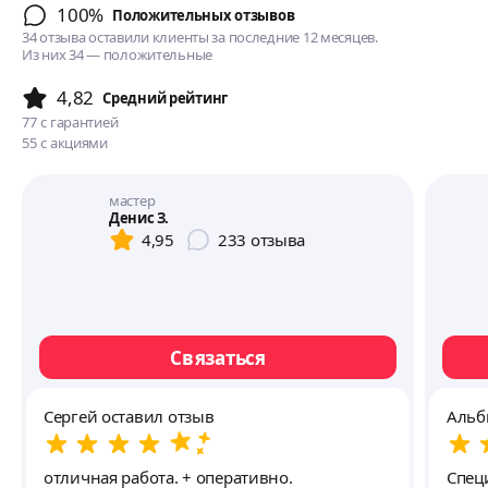
100%
Положительных отзывов
34 отзыва оставили клиенты за последние 12 месяцев.
Из них 34 — положительные
4,82
Cредний рейтинг
77
с гарантией
55
с акциями
мастер
Денис З.
4,95
233
отзыва
Связаться
Сергей оставил отзыв
Альб
отличная работа. + оперативно.
Спец