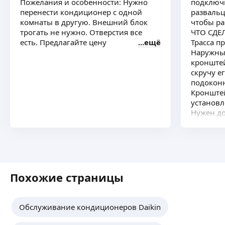
Пожелания и особенности: Нужно
подключи
перенести кондиционер с одной
развальц
комнаты в другую. Внешний блок
чтобы ра
трогать не нужно. Отверстия все
ЧТО СДЕ
есть. Предлагайте цену
ещё
Трасса п
Наружны
кронштей
скручу е
подокон
Кронште
установл
Нужен до
с физлиц
Предлаг
Похожие страницы
Обслуживание кондиционеров Daikin