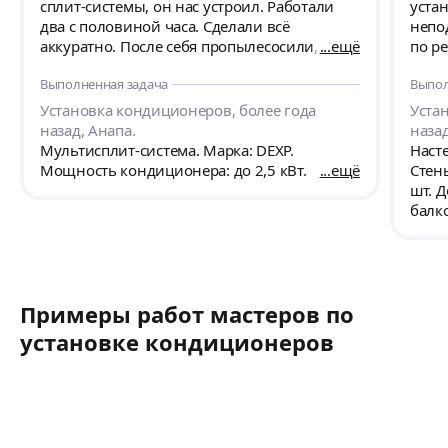
сплит-системы, он нас устроил. Работали
уста
два с половиной часа. Сделали всё
непо
аккуратно. После себя пропылесосили,
ещё
по р
мусор сложили в коробку из-под
конд
Выполненная задача
Выпол
кондиционера. Проверили при нас агрегат
спец
в работе. Дали рекомендации по его
Установка кондиционеров, более года
Уста
эксплуатации. Заверили, что гарантируют
назад, Анапа.
наза
качество монтажа и в течение 12 месяцев,
Мультисплит-система. Марка: DEXP.
Наст
если вылезут какие-то неполадки, устранят
Мощность кондиционера: до 2,5 кВт.
ещё
Стен
их бесплатно. Кондиционер установлен на
шт. Д
10 этаже на стене с вентилируемым
балк
фасадом. Мастеров рекомендую.
пров
конд
прол
Примеры работ мастеров по
установке кондиционеров