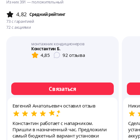
Из них 391 — положительный
4,82
Cредний рейтинг
73
с гарантией
72
с акциями
монтажник кондиционеров
Константин Б.
4,85
92
отзыва
Связаться
Евгений Анатольевич оставил отзыв
Ники
Константин работает с напарником.
Сдел
Пришли в назначенный час. Предложили
уста
самый бюджетный вариант установки
акку