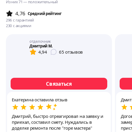
Из них 71 — положительный
4,76
Cредний рейтинг
296
с гарантией
230
с акциями
отделочник
Дмитрий М.
4,94
65
отзывов
Связаться
Екатерина оставила отзыв
Дмит
Дмитрий, быстро отреагировал на заявку и
Дого
приехал, составил смету. Нуждались в
заме
доделке ремонта после "горе мастера"
прис