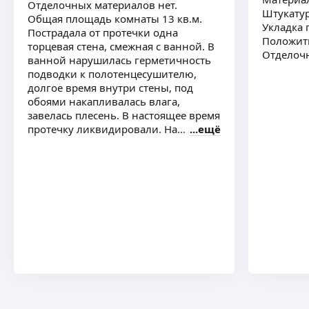
Отделочных материалов нет.
Штукатур
Общая площадь комнаты 13 кв.м.
Укладка 
Пострадала от протечки одна
Положить
торцевая стена, смежная с ванной. В
Отделоч
ванной нарушилась герметичность
подводки к полотенцесушителю,
долгое время внутри стены, под
обоями накапливалась влага,
завелась плесень. В настоящее время
протечку ликвидировали. На
ещё
"больной" стене (площадь без двери
5,34 кв м) и части соседних стен, до
мебели, удалили старые обои. Хотим
обработать "больную" стену от
плесени специальным составом,
зашпаклевать, загрунтовать
антигрибковым составом, доудалить
старые обои и поклеить новые обои
на этой стене и других частях стен
этой комнаты, свободных от
встроенной мебели