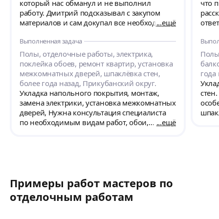
который нас обманул и не выполнил
что п
работу. Дмитрий подсказывал с закупом
расс
материалов и сам докупал все необходимое
ещё
ответ
если мы не могли. Задача была : сделать
угова
Выполненная задача
Выпол
электрику, утеплить балкон, отделка
выпо
квартиры (обои, ламинат, штукатурка),
же бы
Полы, отделочные работы, электрика,
Полы
установка сантехники. Работу выполнил
поклейка обоев, ремонт квартир, установка
балк
качественно и в Срок! Вежливый и
межкомнатных дверей, шпаклёвка стен,
года 
аккуратный мастер! Было приятно
более года назад, Прикубанский округ.
Укла
сотрудничать. Будем рекомендовать
Укладка напольного покрытия, монтаж,
стен
друзьям и сами ещё обращаться.
замена электрики, установка межкомнатных
особ
дверей, Нужна консультация специалиста
шпакл
по необходимым видам работ, обои,
ещё
поло
утепление лоджии. Поклейка обоев,
пол.
шпаклёвка стен, ламинат, утепление и
Устан
отелка лоджии, разводка электрики,
Стена
установка унитаза, сместелей. Дизайн-
окно
проекта нет. Материалы в наличии.
стен
Примеры работ мастеров по
отделочным работам