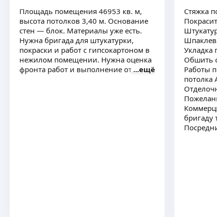
Площадь помещения 46953 кв. м,
Стяжка п
высота потолков 3,40 м. Основание
Покрасит
стен — блок. Материалы уже есть.
Штукатур
Нужна бригада для штукатурки,
Шпаклева
покраски и работ с гипсокартоном в
Укладка 
нежилом помещении. Нужна оценка
Обшить с
фронта работ и выполнение отделки
ещё
Работы п
потолка 
Отделоч
Пожелани
Коммерци
бригаду 
Посредни