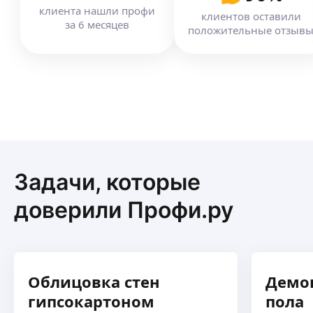
клиента
нашли профи
клиентов оставили
за
6
месяцев
положительные отзыв
Задачи, которые
доверили Профи.ру
Облицовка стен
Демон
гипсокартоном
пола