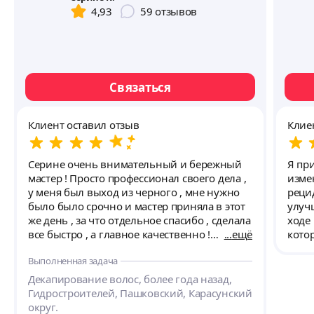
4,93
59
отзывов
Связаться
Клиент оставил отзыв
Клие
Серине очень внимательный и бережный
Я пр
мастер ! Просто профессионал своего дела ,
изме
у меня был выход из черного , мне нужно
реци
было было срочно и мастер приняла в этот
улуч
же день , за что отдельное спасибо , сделала
ходе
все быстро , а главное качественно !
ещё
кото
Уделила мне огромное внимание ‼️ сервис
полу
Выполненная задача
на высшем уровне , такого даже нет в самых
инфо
дорогих салонах красоты . Радела за
на ж
Декапирование волос, более года назад,
результат едва ли не больше чем я , дает
пита
Гидростроителей, Пашковский, Карасунский
исчерпывающую информацию по уходу за
корректиров
округ.