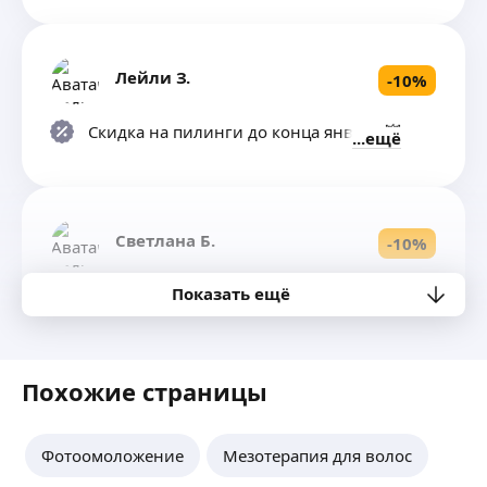
Лейли З.
-
10
%
Скидка на пилинги до конца января 💥
ещё
Светлана Б.
-
10
%
Показать ещё
Новым клиентам, и действует
накопительная система, плюс каждому
клиенту подарочный сертификат 1000₽ на
любую услугу студии🌸
ещё
Похожие страницы
Фотоомоложение
Мезотерапия для волос
Анастасия П.
-
100
%