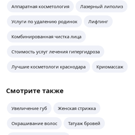
Аппаратная косметология
Лазерный липолиз
Консультация бесплатная
ещё
Услуги по удалению родинок
Лифтинг
Елена А.
Комбинированная чистка лица
5,0
·
1
отзыв
Стоимость услуг лечения гипергидроза
На второе посещение
ещё
Лучшие косметологи краснодара
Криомассаж
Смотрите также
Увеличение губ
Женская стрижка
Окрашивание волос
Татуаж бровей