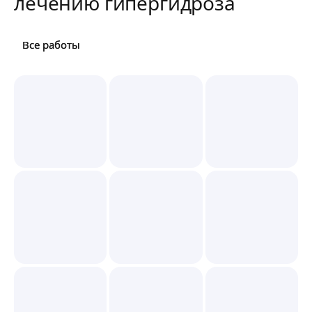
лечению гипергидроза
Все работы
Все работы