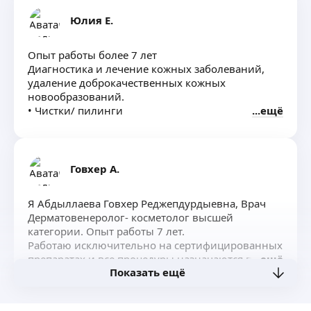
и ЛФК.
Юлия Е.
Опыт работы более 7 лет
Диагностика и лечение кожных заболеваний,
удаление доброкачественных кожных
новообразований.
• Чистки/ пилинги
ещё
• Хиропластический массаж «Шелковый
лимфодренажный массаж»;
• Мезотерапия;
• Биоревитализация; Биорепарация
Говхер А.
• Плазмотерапия;
• Контурная пластика
Я Абдыллаева Говхер Реджепдурдыевна, Врач
• Аппаратная косметология (прессотерапия, RF-
Дерматовенеролог- косметолог высшей
лифтинг, электромиостимуляция)
категории. Опыт работы 7 лет.
• Хиджама
Работаю исключительно на сертифицированных
•Фотоэпиляция
препаратах и все процедуры назначаются после
ещё
•Лазерная шлифовка
Показать ещё
очной консультации.
•Лазерная эпиляция на аппарате Palomar Vectus
Так же провожу обучение для начинающих
•Неабляционное омоложение, удаление
и опытных косметологов по всем видам
сосудистых/пигментных образований,