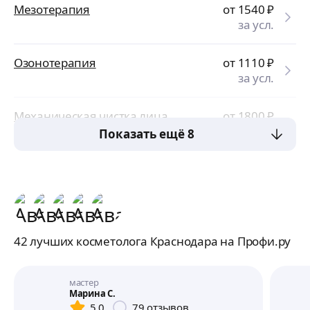
Мезотерапия
от 1540
₽
за усл.
Озонотерапия
от 1110
₽
за усл.
Механическая чистка лица
от 1800
₽
за усл.
Показать ещё 8
42 лучших косметолога Краснодара на Профи.ру
мастер
Марина С.
5,0
79
отзывов