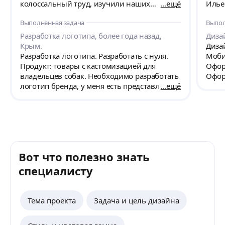
колоссальный труд, изучили наших
ещё
Илье
конкурентов, создали 5 концепций
пред
Выполненная задача
Выпол
визуализации, создали 3 концепции
вылил
логотипа. Это мега-огромная работа! А
рабо
Разработка логотипа, более года назад,
Диза
самое важное - результат, это наш логотип с
всегд
Крым.
Дизай
сердечком. Всем рекомендовать буду
вопр
Разработка логотипа. Разработать с нуля.
Моби
только вас, потому что вы проникаетесь
Рабо
Продукт: товары с кастомизацией для
Офор
проектом и нестандартно мыслите. Спасибо
резу
владельцев собак. Необходимо разработать
Офор
вам за вашу вовлеченность и энтузиазм!!!
Диза
логотип бренда, у меня есть представление
ещё
не д
прив
как он должен выглядеть. Предложить
Тема
Мы п
несколько вариантов по цветовому
ручн
отзы
решению, так как черный цвет не хочется
Назва
подтв
использовать.
интер
Если
быть 
диза
№2).
Вот что полезно знать
Илью
работ
специалисту
Тема проекта
Задача и цель дизайна