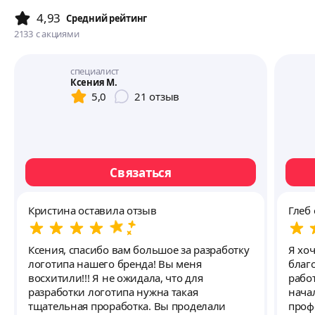
4,93
Cредний рейтинг
2133
с акциями
специалист
Ксения М.
5,0
21
отзыв
Связаться
Кристина оставила отзыв
Глеб
Ксения, спасибо вам большое за разработку
Я хо
логотипа нашего бренда! Вы меня
благ
восхитили!!! Я не ожидала, что для
рабо
разработки логотипа нужна такая
нача
тщательная проработка. Вы проделали
проф