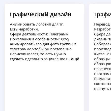
Графический дизайн
Граф
Анимировать логотип для тг.
Перевод 
Есть наработки.
Разработк
Сфера деятельности: Телеграмм.
Сфера де
Пожелания и особенности: Хочу
дизайн т
анимировать его для фото группы в
Собираем
телеграмме чтобы он постепенно
производ
нарисовывался, то есть нужно
Китае. У
сделать идеально зацикленое видео
ещё
образцы 
образцов
перевест
програм
Результа
соответс
вернуть обратно данные образцы
ткани. Н
около 10
потом ещ
долгосро