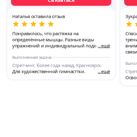
Наталья оставила отзыв
Зухр
Понравилось, что растяжка на
Спас
определённые мышцы. Разные виды
трен
упражнений и индивидуальный подход.
ещё
вним
связ
Выполненная задача
Выпол
Стретчинг, более года назад, Красноярск.
Для художественной гимнасттки.
ещё
Стрет
Освои