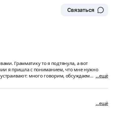
Связаться
ами. Грамматику то я подтянула, а вот
ении я пришла с пониманием, что мне нужно
м устраивают: много говорим, обсуждаем
ещё
ого лексики из психологической тематики, и
о только начало, ещё трудиться и трудиться.
ещё