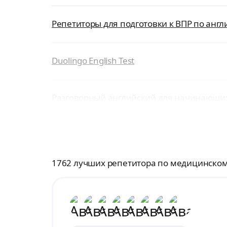
Репетиторы для подготовки к ВПР по англ
Duolingo English Test
Разговорный английский для начинающи
1762 лучших репетитора по медицинском