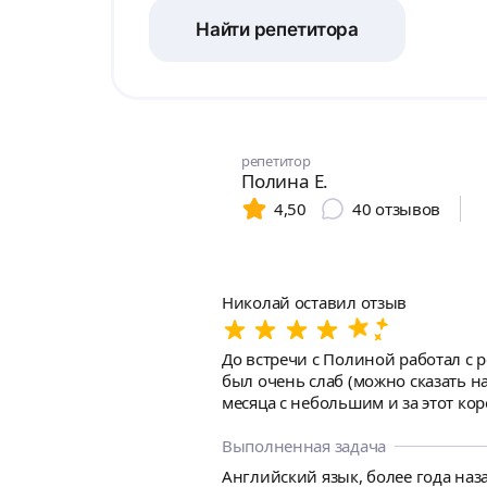
Найти репетитора
репетитор
Полина Е.
4,50
40
отзывов
Николай оставил отзыв
До встречи с Полиной работал с 
был очень слаб (можно сказать н
месяца с небольшим и за этот к
толчок в продвижении разговорн
речи, все равно ещё сложно всё д
Выполненная задача
хороший уровень английского. Рекомендую тем кто действительно хочет научиться разговаривать на английский заниматься с данным
Английский язык, более года наза