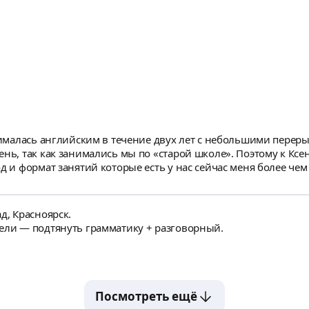
нималась английским в течение двух лет с небольшими перерыв
ень, так как занимались мы по «старой школе». Поэтому к Кс
од и формат занятий которые есть у нас сейчас меня более че
ся учитывать интересы своих учеников, мне допустим даёт мн
орить, практически перестала ощущать языковой барьер, но эт
очно достигну своей цели, и смогу достичь уровня В2.
д, Красноярск.
Цели — подтянуть грамматику + разговорный.
Посмотреть ещё