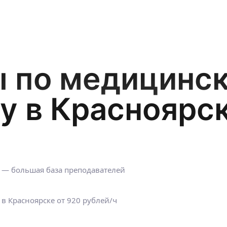
ы по медицинс
у в Красноярс
 — большая база преподавателей
 в Красноярске
от 920 рублей/ч