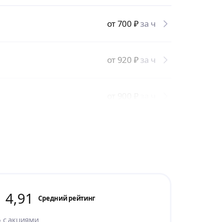
от 700
₽
за ч
от 920
₽
за ч
от 900
₽
за ч
4,91
Cредний рейтинг
6
с акциями