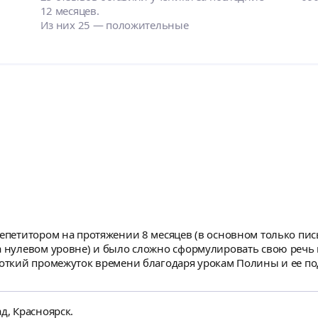
12 месяцев.
Из них 25 — положительные
репетитором на протяжении 8 месяцев (в основном только пис
а нулевом уровне) и было сложно сформулировать свою речь 
ороткий промежуток времени благодаря урокам Полины и ее п
ого английского и понимания собеседника + конечно уроки в
аётся и есть очень много ошибок, но уверен благодаря нашим
д, Красноярск.