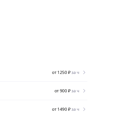
от 1250
₽
за ч
от 900
₽
за ч
от 1490
₽
за ч