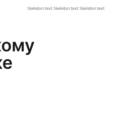
кому
ке