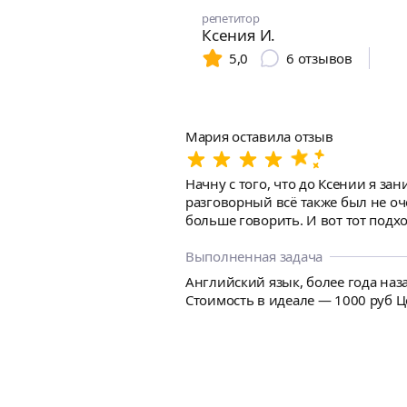
репетитор
Ксения И.
5,0
6
отзывов
Мария оставила отзыв
Начну с того, что до Ксении я за
разговорный всё также был не оч
больше говорить. И вот тот подх
интересные темы, Ксения старает
это очень ценно. Стало легче гов
Выполненная задача
Думаю с таким преподавателем я т
Английский язык, более года наза
Стоимость в идеале — 1000 руб 