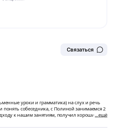
Связаться
ьменные уроки и грамматика) на слух и речь
и понять собеседника, с Полиной занимаемся 2
одходу к нашим занятиям, получил хороший
ещё
ключают все аспекты грамматики и культуру
 урокам, я смогу преодолеть себя и выйти на