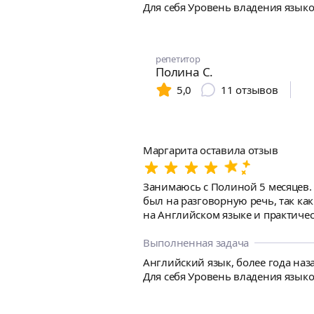
преподавателем. 10 из 10!
Для себя Уровень владения язык
репетитор
Полина С.
5,0
11
отзывов
Маргарита оставила отзыв
Занимаюсь с Полиной 5 месяцев. У меня уже были знания языка, ранее достаточно активно изучала, после этого был большой перерыв. Запро
был на разговорную речь, так как у меня было мало практики. Что понравит
на Английском языке и практически редко используем русскую речь 2
Полина объясняет английскими сл
полезные для моей профессии. Так ж
Выполненная задача
домашние задания. Нагрузка распределе
Английский язык, более года наза
оказалась необычным, упражнения не стандартные, но очен
Для себя Уровень владения язык
процессом обучения и своим резу