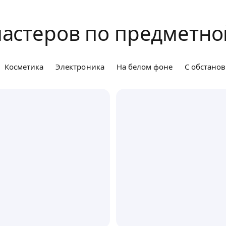
астеров по предметно
Косметика
Электроника
На белом фоне
С обстано