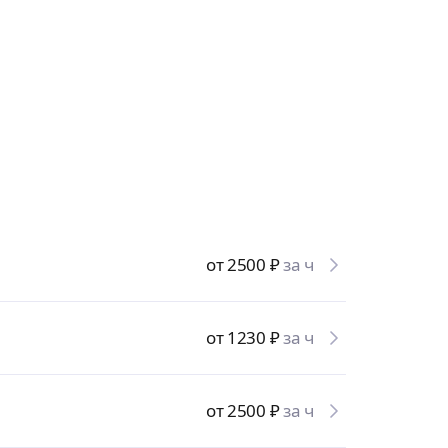
от 2500
₽
за ч
от 1230
₽
за ч
от 2500
₽
за ч