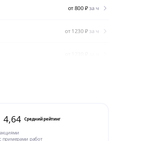
от 800
₽
за ч
от 1230
₽
за ч
от 1230
₽
за ч
4,64
Cредний рейтинг
 акциями
с примерами работ