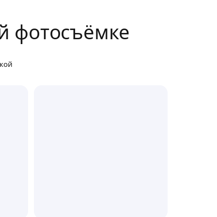
й фотосъёмке
вкой