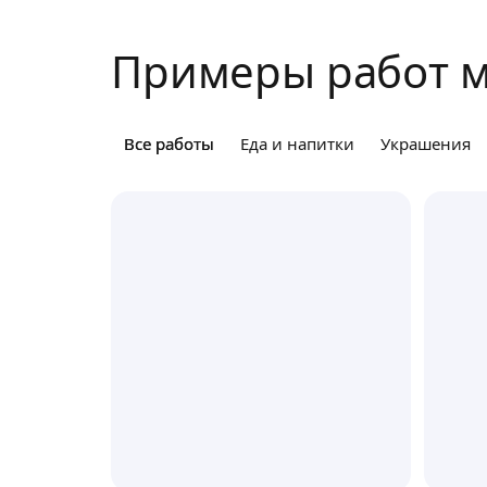
Примеры работ м
Все работы
Все работы
Еда и напитки
Украшения