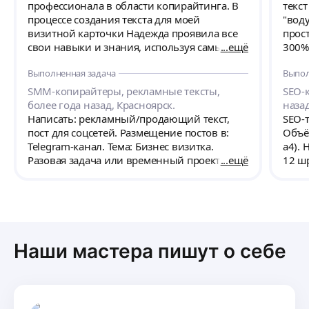
профессионала в области копирайтинга. В
текс
процессе создания текста для моей
"воду
визитной карточки Надежда проявила все
прос
свои навыки и знания, используя самые
ещё
300%.
современные инструменты и подходы. Она
на с
Выполненная задача
Выпол
не только грамотно структурировала
на раз
информацию, но и сделала её максимально
дальн
SMM-копирайтеры, рекламные тексты,
SEO-
привлекательной и понятной для целевой
реко
более года назад, Красноярск.
назад
аудитории. Каждая строка в её тексте
прое
Написать: рекламный/продающий текст,
SEO-т
пронизана смыслом и эмоциональной
пост для соцсетей. Размещение постов в:
Объём
силой, что помогло мне выделиться среди
Telegram-канал. Тема: Бизнес визитка.
а4). 
конкурентов. Я был поражён тем, как точно
Разовая задача или временный проект.
ещё
12 шр
она уловила суть моего бизнеса и смогла
Количество текстов: 1 шт. Объём текста:
слаб
передать её в лаконичной и
1500 знаков. Пожелания и особенности:
сист
привлекательной форме.
Техническое задание Тема: Текст
систе
-Презентация для ИП и ООО с призывом к
ключ
действию. Целевая аудитория:
Меха
Индивидуальные предприниматели (ИП) и
уникал
Наши мастера пишут о себе
владельцы обществ с ограниченной
текст
ответственностью (ООО). Цель текста:
(будн
Привлечь целевую аудиторию к подписке
(150р
на Telegram-канал, предоставляя ценные
(150р