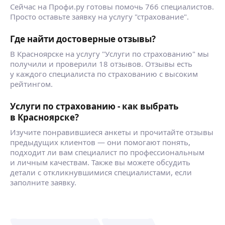
📍Расчет стоимости бесплатный в течении 10
профессионалу! 🔥
Сейчас на Профи.ру готовы помочь 766 специалистов.
мин
Дарья А.
Просто оставьте заявку на услугу "страхование".
📍После оплаты направлю полис вам на почту
либо в любой из мессенджеров
Где найти достоверные отзывы?
Здравствуйте.
Меня зовут Дарья, я страховой агент компании
В Красноярске на услугу "Услуги по страхованию" мы
«Ресо-гарантия»
получили и проверили 18 отзывов. Отзывы есть
РЕСО-Гарантия — универсальная страховая
у каждого специалиста по страхованию с высоким
компания, основанная
ещё
рейтингом.
в 1991 году. Компания работает с частными
и корпоративными клиентами.
Услуги по страхованию - как выбрать
Приоритетные направления работы —
в Красноярске?
автострахование, добровольное
Ведущие Страховые Компании
медицинское страхование (ДМС), страхование
Изучите понравившиеся анкеты и прочитайте отзывы
имущества и другие
предыдущих клиентов — они помогают понять,
Профессиональный страховой брокер —
страховые услуги.
подходит ли вам специалист по профессиональным
надёжная защита для вас и вашего имущества
Рассчет страховки и оформление БЕСПЛАТНО,
и личным качествам. Также вы можете обсудить
✅ Оформляю все виды страхования:
вы оплачиваете только сумму за необходимый
детали с откликнувшимися специалистами, если
✔ 10+ лет опыта — знаю все нюансы
вам полис!
заполните заявку.
страхования и помогу выбрать оптимальный
ещё
Оформляем все виды страхования:
вариант.
✅️ОСАГО/ЗК
✔ Работаю с ТОП-10 страховыми компаниями —
✅️КАСКО
только проверенные страховщики.
✅️Дом/квартира