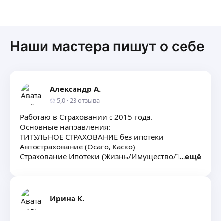
Наши мастера пишут о себе
Александр А.
5,0
·
23
отзыва
Работаю в Страховании с 2015 года.
Основные направления:
ТИТУЛЬНОЕ СТРАХОВАНИЕ без ипотеки
Автострахование (Осаго, Каско)
Страхование Ипотеки (Жизнь/Имущество/Титул)
ещё
Квартиры/Дачи
ДМС для Физ. и Юр. лиц
Работаю со многими Страховыми
Организациями (Ресо, Альфа, Ингосстрах, Гайде,
Ирина К.
Тинькоф, Вск, Гелиос и др.)
Бесплатно Рассчитаю стоимость Страхования