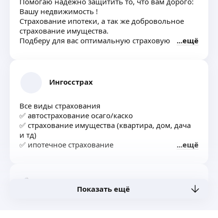
Помогаю надежно защитить то, что вам дорого:
По Компаниям!
Вашу недвижимость !
Бесплатное сопровождение договора —
Страхование ипотеки, а так же добровольное
Внесение изменений, Расторжение,
страхование имущества.
Консультация.
Подберу для вас оптимальную страховую
ещё
программу, сэкономлю ваши время и деньги. Все
официально и прозрачно.
✅ Быстрый расчет полиса.
✅ Помощь при наступлении страхового случая.
Ингосстрах
✅ консультация и расчет бесплатные.
Напишите или позвоните для консультации!
Все виды страхования
✅ автострахование осаго/каско
✅ страхование имущества (квартира, дом, дача
и тд)
✅ ипотечное страхование
ещё
✅ страхование жизни и здоровья
✅ страхование спортсменов
И многое другое
Эдуард Г.
Показать ещё
ЗДРAВCТBУЙТЕ!