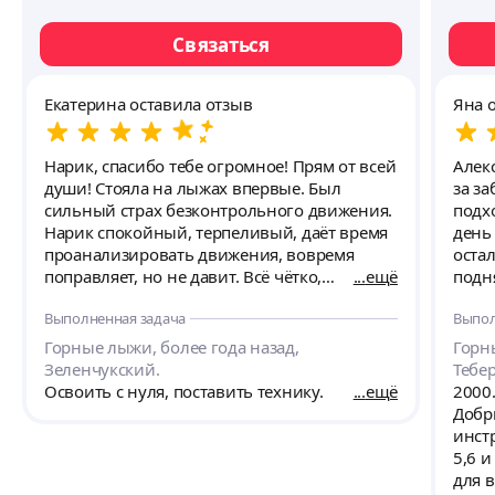
Связаться
Екатерина оставила отзыв
Яна 
Нарик, спасибо тебе огромное! Прям от всей
Алек
души! Стояла на лыжах впервые. Был
за з
сильный страх безконтрольного движения.
подхо
Нарик спокойный, терпеливый, даёт время
день
проанализировать движения, вовремя
оста
поправляет, но не давит. Всё чётко,
ещё
подня
поэтапно, объясняет столько, сколько
то уж
Выполненная задача
Выпол
нужно, пока не получится. Наверху угостил
лягу
чаем, пока проясняли теорию. Я встала на
Горные лыжи, более года назад,
Горны
лыжи, получила всю базу и много больше -
Зеленчукский.
Тебер
страх уступил место уверенности. Приятно,
Освоить с нуля, поставить технику.
ещё
2000
когда встречаются такие увлеченные
Добр
профессионалы своего дела. Желаю и
инст
дальше развиваться и путешествовать!
5,6 и
для 