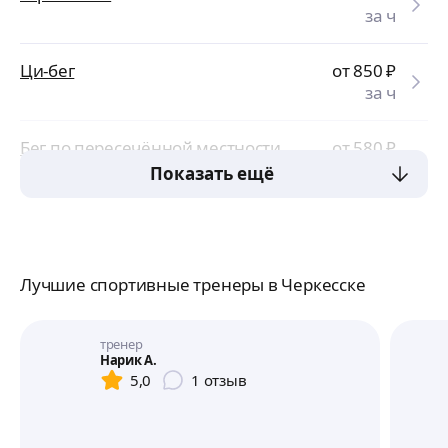
за ч
Ци-бег
от 850
₽
за ч
Бег по пересечённой местности
от 580
₽
за ч
Показать ещё
Лучшие спортивные тренеры в Черкесске
тренер
Нарик А.
5,0
1
отзыв