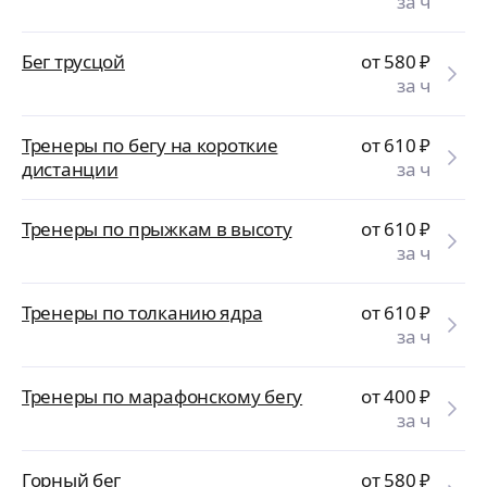
за ч
Бег трусцой
от 580
₽
за ч
Тренеры по бегу на короткие
от 610
₽
дистанции
за ч
Тренеры по прыжкам в высоту
от 610
₽
за ч
Тренеры по толканию ядра
от 610
₽
за ч
Тренеры по марафонскому бегу
от 400
₽
за ч
Горный бег
от 580
₽