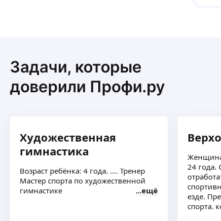
урове
15:00
Задачи, которые
доверили Профи.ру
Художественная
Верхо
гимнастика
Женщина
24 года.
Возраст ребёнка: 4 года. …. Тренер
отработа
Мастер спорта по художественной
спортив
гимнастике
ещё
езде. Пр
спорта. 