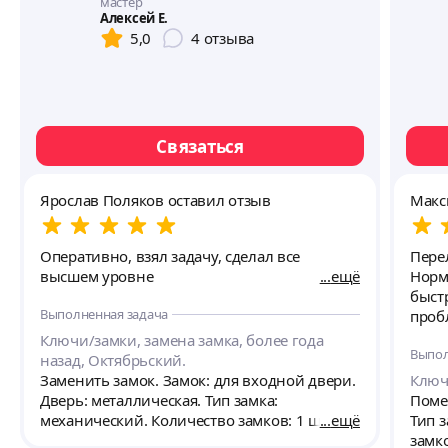
мастер
Алексей Е.
5,0
4
отзыва
Связаться
Ярослав Поляков оставил отзыв
Макс
Оперативно, взял задачу, сделал все
Пере
высшем уровне
ещё
Норм
быстро,сд
Выполненная задача
пробл
Ключи/замки, замена замка, более года
Выпол
назад, Октябрьский.
Заменить замок. Замок: для входной двери.
Ключ
Дверь: металлическая. Тип замка:
Поме
механический. Количество замков: 1 шт.
ещё
Тип 
замко