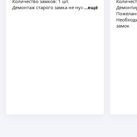
Количество замков: 1 шт.
Количест
Демонтаж старого замка не нужен
ещё
Демонтир
Пожелани
Необход
замок