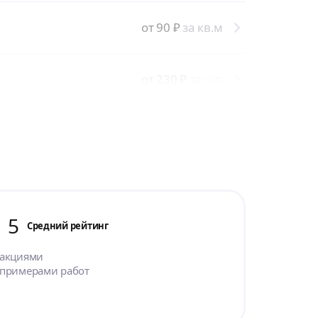
от 90
₽
за кв.м
от 230
₽
за шт.
5
Cредний рейтинг
 акциями
 примерами работ