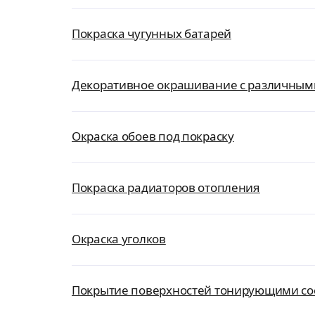
Покраска чугунных батарей
Декоративное окрашивание с различным
Окраска обоев под покраску
Покраска радиаторов отопления
Окраска уголков
Покрытие поверхностей тонирующими со