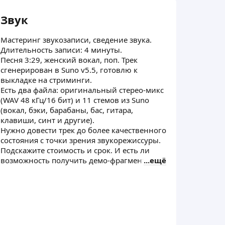
Звук
Звук
Мастеринг звукозаписи, сведение звука.
Монтаж
Длительность записи: 4 минуты.
Длитель
Песня 3:29, женский вокал, поп. Трек
Органи
сгенерирован в Suno v5.5, готовлю к
совещан
выкладке на стриминги.
09.08 и
Есть два файла: оригинальный стерео-микс
подклю
(WAV 48 кГц/16 бит) и 11 стемов из Suno
презент
(вокал, бэки, барабаны, бас, гитара,
клавиши, синт и другие).
Нужно довести трек до более качественного
состояния с точки зрения звукорежиссуры.
Подскажите стоимость и срок. И есть ли
возможность получить демо-фрагмент?
ещё