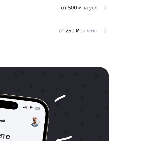
от 500
₽
за усл.
от 250
₽
за мин.