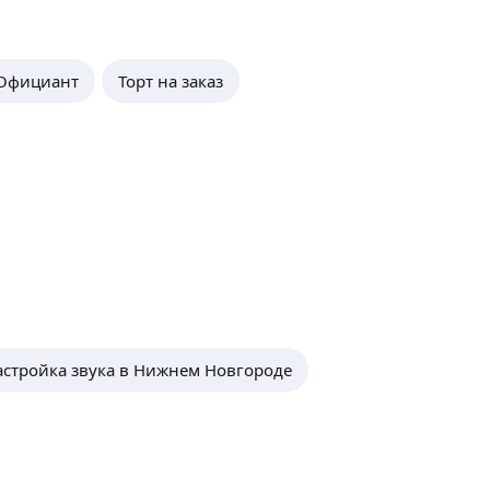
Официант
Торт на заказ
астройка звука в Нижнем Новгороде