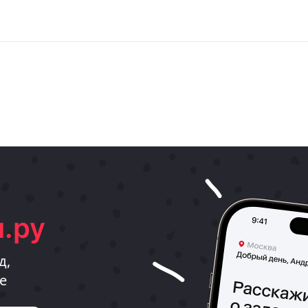
.ру
д,
е