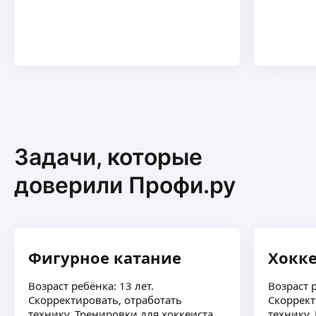
Задачи, которые
доверили Профи.ру
Фигурное катание
Хокке
Возраст ребёнка: 13 лет.
Возраст р
Скорректировать, отработать
Скоррект
технику. Тренировки для хоккеиста.
технику.