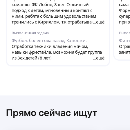
команды ФК-Лобня, 8 лет. Отличный
сама 
подход к детям, мгновенный контакт с
Форм
ними, ребята с большим удовольствием
супе
тренились с Кириллом, т.к отрабатывали
ещё
при э
насыщенные и очень разнообразные
что дл
Выполненная задача
Выпол
упражнения + техника владения мячем.
спас
Рекомендую!!!
Упра
Футбол, более года назад, Катюшки.
Фитне
ощущ
Отработка техники владения мячом,
Огра
сразу
навыки фристайла. Возможна будет группа
заня
не ф
из 3ех детей (8 лет)
ещё
и он
делая
благосла
трен
подн
освоб
чувс
кайф. Но, пожалуй, самое ценное, эт
какой
Прямо сейчас ищут
поддер
мне 
этот