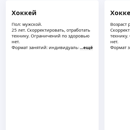
спаси
Хоккей
Хокк
Пол: мужской.
Возраст р
25 лет. Скорректировать, отработать
Скоррект
технику. Ограничений по здоровью
технику.
нет.
нет.
Формат занятий: индивидуально
ещё
Формат з