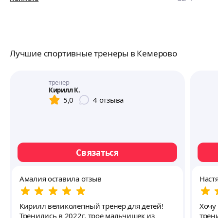
Лучшие спортивные тренеры в Кемерово
тренер
Кирилл К.
5,0
4
отзыва
Связаться
Амалия оставила отзыв
Наст
Кирилл великолепный тренер для детей!
Хочу 
Тренились в 2022г, трое мальчишек из
трен