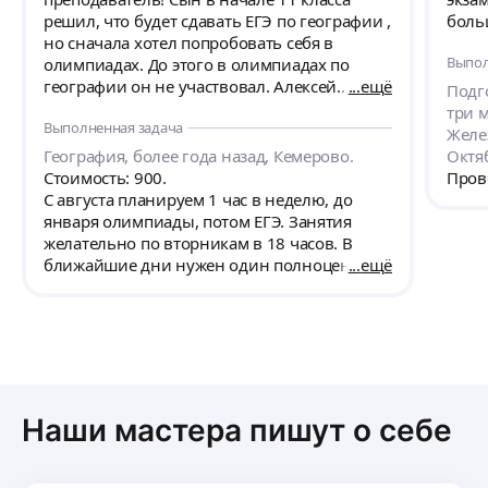
решил, что будет сдавать ЕГЭ по географии ,
боль
но сначала хотел попробовать себя в
Выпол
олимпиадах. До этого в олимпиадах по
географии он не участвовал. Алексей
ещё
Подг
Михайлович готовил сына - они решали
три м
Выполненная задача
практические и теоретические задания,
Желе
обсуждали общие тенденции развития
География, более года назад, Кемерово.
Октя
географии как науки. Результат : призёр в
Стоимость: 900.
Пров
перечневой олимпиаде (Герценовская), в
С августа планируем 1 час в неделю, до
ломоносовской олимпиаде до призёра не
января олимпиады, потом ЕГЭ. Занятия
хватило 1 балла, ещё в двух - вышел в
желательно по вторникам в 18 часов. В
заключительный тур. За такой короткий
ближайшие дни нужен один полноценный
ещё
срок, практически полгода, это
урок, чтобы определиться. Время пробного
замечательный результат, т к призёр
урока и день - не принципиально.
перечневой олимпиады получает право
поступления БВИ в ряд профильных вузов.
Во второй половине февраля сын начал
готовиться к ЕГЭ, т.е. нужно было
проработать большое количество типов
Наши мастера пишут о себе
заданий, которые значительно отличаются
от олимпиадных и провести подготовку
практически за 3 месяца. С помощью