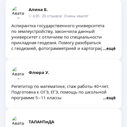
репетитора сын справился – получил 92
балла на ЕГЭ. Я очень рада ! Мы очень
Алина Б.
благодарны Алексею Михайловичу за его
4,95
·
20
отзывов
·
Очень хвалят
доброжелательность, искреннюю
Аспирантка государственного университета
заинтересованность, профессионализм,
по землеустройству, закончила данный
нацеленность на результат ученика!
университет с отличием по специальности
СПАСИБО ! Очень рекомендую!
прикладная геодезия. Помогу разобраться
с геодезией, фотограмметрией и картографией.
ещё
Долгое время работала специалистом по работе
с детьми, прошла обучение по взаимодействию
с детьми. Есть опыт работы со школьниками 5−9
класс по алгебре и геометрии, а так же 1−4 класс
Флюра У.
повышение успеваемости.
Репетитор по математике, стаж работы 40+лет.
Подготовка к ОГЭ, ЕГЭ, помощь по школьной
программе 5−11 классы
ещё
ТАЛАНТиДА