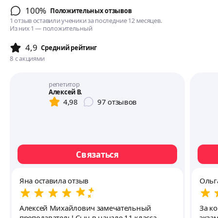
100%
Положительных отзывов
1 отзыв оставили ученики за последние 12 месяцев.
Из них 1 — положительный
4,9
Cредний рейтинг
8
с акциями
репетитор
Алексей В.
4,98
97
отзывов
Связаться
Яна оставила отзыв
Ольг
Алексей Михайлович замечательный
За к
преподаватель! Сын в начале 11 класса
экзам