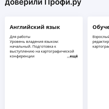
доверили Профи.ру
кадастрового инженера;
— Работаю в паре с геодезистом;
— На объекты выезжаю самостоятельно;
— Работаю только со своими отснятыми
материалами и замерами.
Английский язык
Обуч
Для работы
Взрослый
Уровень владения языком:
редактир
начальный. Подготовка к
картогр
выступлению на картографической
конференции
ещё