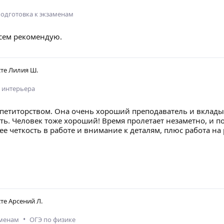
одготовка к экзаменам
Всем рекомендую.
сте
Лилия Ш.
 интерьера
етиторством. Она очень хороший преподаватель и вкладыва
ть. Человек тоже хороший! Время пролетает незаметно, и п
ее четкость в работе и внимание к деталям, плюс работа на 
сте
Арсений Л.
•
аменам
ОГЭ по физике