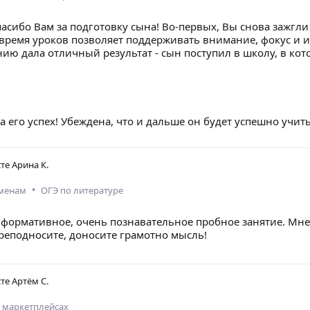
пасибо Вам за подготовку сына! Во-первых, Вы снова зажгли
 время уроков позволяет поддерживать внимание, фокус и и
нию дала отличный результат - сын поступил в школу, в кот
а его успех! Убеждена, что и дальше он будет успешно учить
сте
Арина К.
•
аменам
ОГЭ по литературе
нформативное, очень познавательное пробное занятие. Мне
реподносите, доносите грамотно мысль!
сте
Артём С.
а маркетплейсах