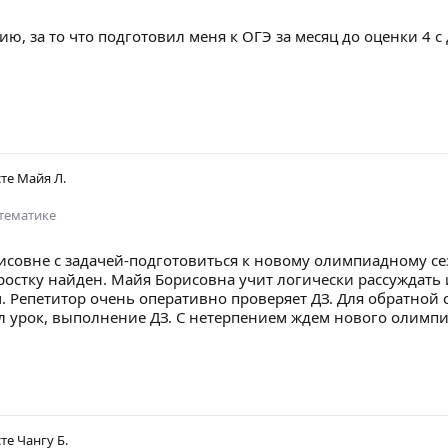
ю, за то что подготовил меня к ОГЭ за месяц до оценки 4 с
сте
Майя Л.
тематике
совне с задачей-подготовиться к новому олимпиадному сезо
ростку найден. Майя Борисовна учит логически рассуждать
. Репетитор очень оперативно проверяет ДЗ. Для обратной с
л урок, выполнение ДЗ. С нетерпением ждем нового олимпи
сте
Чангу Б.