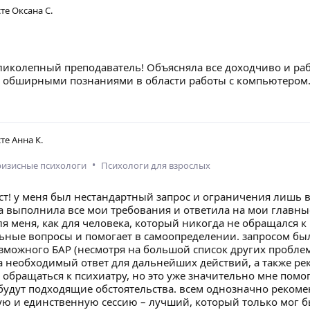
сте
Оксана С.
иколепный преподаватель! Объясняла все доходчиво и раб
 обширными познаниями в области работы с компьютером. О
сте
Анна К.
•
ризисные психологи
Психологи для взрослых
! у меня был нестандартный запрос и ограничения лишь в о
а выполнила все мои требования и ответила на мои главны
я меня, как для человека, который никогда не обращался к
льные вопросы и помогает в самоопределении. запросом б
зможного БАР (несмотря на большой список других проблем,
а необходимый ответ для дальнейших действий, а также рек
 обращаться к психиатру, но это уже значительно мне помо
будут подходящие обстоятельства. всем однозначно рекомен
вую и единственную сессию – лучший, который только мог б