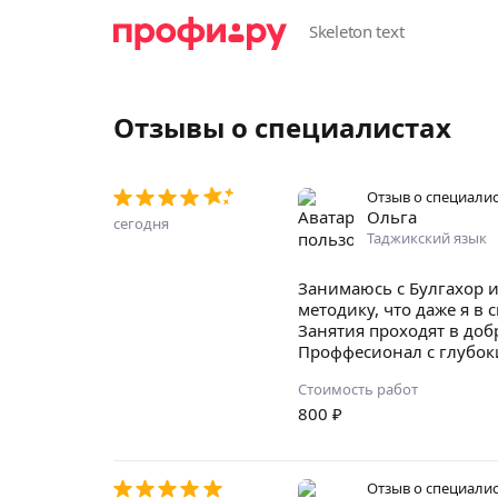
Отзывы о специалистах
Отзыв о специали
Ольга
сегодня
Таджикский язык
Занимаюсь с Булгахор и
методику, что даже я в 
Занятия проходят в до
Проффесионал с глубо
Стоимость работ
800
₽
Отзыв о специали