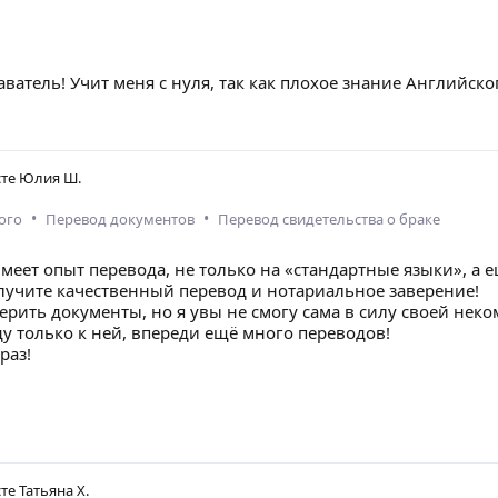
атель! Учит меня с нуля, так как плохое знание Английского
сте
Юлия Ш.
•
•
ого
Перевод документов
Перевод свидетельства о браке
имеет опыт перевода, не только на «стандартные языки», а 
лучите качественный перевод и нотариальное заверение!
верить документы, но я увы не смогу сама в силу своей нек
у только к ней, впереди ещё много переводов!
раз!
сте
Татьяна Х.