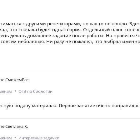
ниматься с другими репетиторами, но как то не пошло. Зде
умал, что сначала будет одна теория. Отдельный плюс коне
лень делать домашнее задание после работы. Но нравится ч
 совсем небольшая. Ни разу не пожалел, что выбрал именно
сте
СможемВсе
•
аменам
ОГЭ по биологии
есную подачу материала. Первое занятие очень понравилос
сте
Светлана К.
•
аменам
Интересные задачки