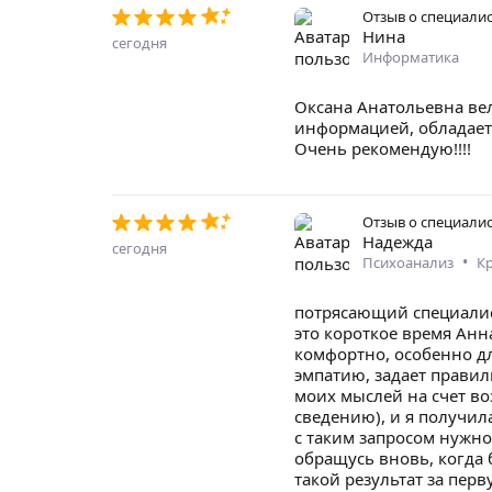
Отзыв о специали
Нина
сегодня
Информатика
Оксана Анатольевна вел
информацией, обладает
Очень рекомендую!!!!
Отзыв о специали
Надежда
сегодня
•
Психоанализ
К
потрясающий специалист
это короткое время Анн
комфортно, особенно дл
эмпатию, задает прави
моих мыслей на счет во
сведению), и я получил
с таким запросом нужно
обращусь вновь, когда 
такой результат за пер