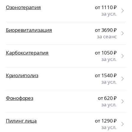
Озонотерапия
от 1110
₽
за усл.
Биоревитализация
от 3690
₽
за сеанс
Карбокситерапия
от 1050
₽
за усл.
Криолиполиз
от 1540
₽
за усл.
Фонофорез
от 620
₽
за усл.
Пилинг лица
от 1290
₽
за усл.