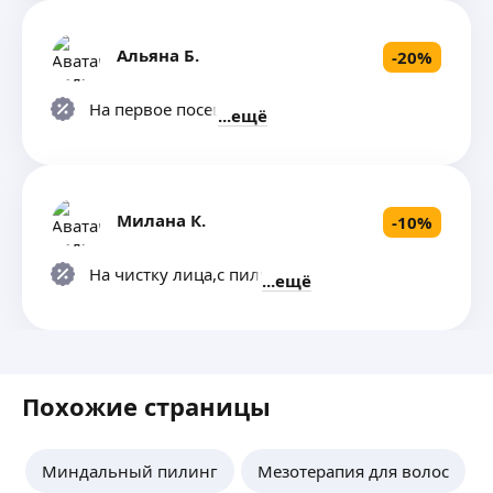
Альяна Б.
-
20
%
На первое посещение
ещё
Милана К.
-
10
%
На чистку лица,с пилингом
ещё
Похожие страницы
Миндальный пилинг
Мезотерапия для волос