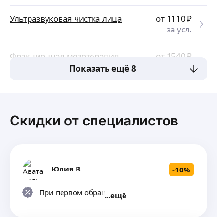
Ультразвуковая чистка лица
от 1110
₽
за усл.
Фракционная мезотерапия
от 1540
₽
за усл.
Показать ещё 8
Скидки от специалистов
Юлия В.
-
10
%
При первом обращении
ещё