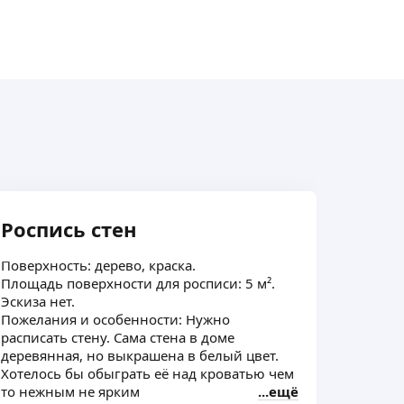
Роспись стен
Росп
Поверхность: дерево, краска.
Эскиза 
Площадь поверхности для росписи: 5 м².
Пожелан
Эскиза нет.
разрабо
Пожелания и особенности: Нужно
для фар
расписать стену. Сама стена в доме
сделан 
деревянная, но выкрашена в белый цвет.
рисуно
Хотелось бы обыграть её над кроватью чем
минима
то нежным не ярким
ещё
общей 