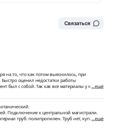
Связаться
нт был с собой. Так как все материалы у меня
ещё
 ГВС к крану, сместил патрубок слива,
ку и ещё по мелочи. Всё очень быстро и
Ботанический.
ей. Подключение к центральной магистрали.
териал труб: полипропилен. Труб нет, куплю
ещё