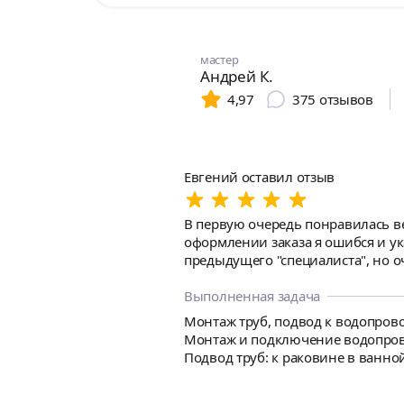
мастер
Андрей К.
4,97
375
отзывов
Евгений оставил отзыв
В первую очередь понравилась вежливость, корректность,
оформлении заказа я ошибся и указал не тот адрес. Прибыл своевременно, как догов
предыдущего "специалиста", но оч
уже были в наличии, Андрей быст
заменил подводку ХВС к стиральн
Выполненная задача
аккуратно. Проверил каче
Монтаж труб, подвод к водопрово
Монтаж и подключение водопрово
Подвод труб: к раковине в ванно
сам. Потребуется демонтаж старых