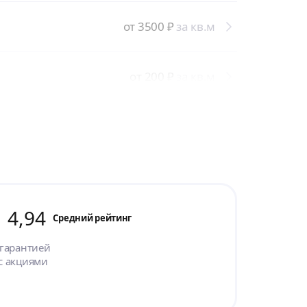
от 3500
₽
за кв.м
от 200
₽
за кв.м
4,94
Cредний рейтинг
 гарантией
с акциями