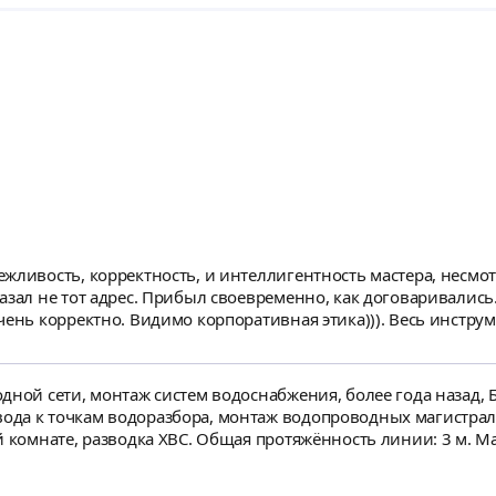
 и интеллигентность мастера, несмотря на то, что как потом выяснилось, при
аривались. Быстро оценил недостатки работы
ень корректно. Видимо корпоративная этика))). Весь инструме
ро устранил все проблемные вопросы: заменил подводку ХВС и
ой машине, сделал врезку для подвода ХВС и ГВС к умывальни
ство работы на герметичность. Работа понравилась.
дной сети, монтаж систем водоснабжения, более года назад, 
да к точкам водоразбора, монтаж водопроводных магистрал
й комнате, разводка ХВС. Общая протяжённость линии: 3 м. Ма
 труб.