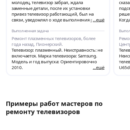
молодец, телевизор забрал, ждала
сказа
заменные детали, после их установки
подс
привез телевизор работающий, был на
реше
связи, уведомлял о ходе выполнения работ.
ещё
Когд
За детали стоимость составила 9,5 т.р., за
очень
Выполненная задача
Выпол
работу 3 т.р, доставка 600 руб. Считаю
друг
выполненную работу заслуживающей
свет
Ремонт плазменных телевизоров, более
Ремон
отличной оценки👍
техо
года назад, Пионерский.
Цент
спец
Телевизор: плазменный. Неисправность: не
Телев
быст
включается. Марка телевизора: Samsung.
Неис
Модель и год выпуска: Ориентировочно
телев
2010.
ещё
U65d
Примеры работ мастеров по
ремонту телевизоров