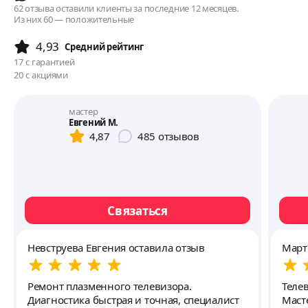
62 отзыва оставили клиенты за последние 12 месяцев.
Из них 60 — положительные
4,93
Cредний рейтинг
17
с гарантией
20
с акциями
мастер
Евгений М.
4,87
485
отзывов
Связаться
Невструева Евгения оставила отзыв
Март
Ремонт плазменного телевизора.
Теле
Диагностика быстрая и точная, специалист
Масте