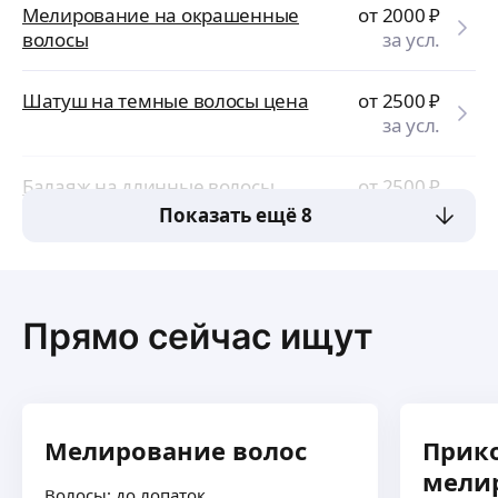
Мелирование на окрашенные
от 2000
₽
волосы
за усл.
Шатуш на темные волосы цена
от 2500
₽
за усл.
Балаяж на длинные волосы
от 2500
₽
за усл.
Показать ещё 8
Прямо сейчас ищут
Мелирование волос
Прик
мели
Волосы: до лопаток.