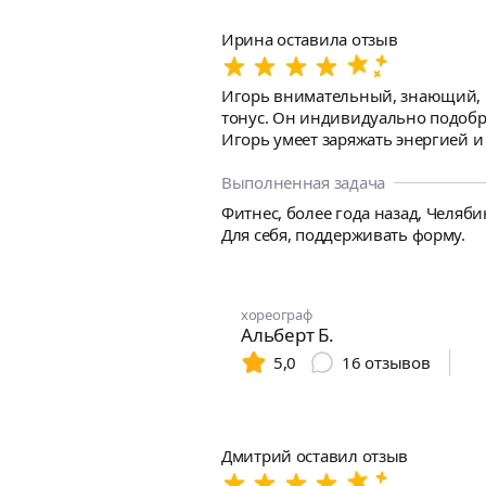
Ирина оставила отзыв
Игорь внимательный, знающий, профессиональный тренер! Я обратилась 
тонус. Он индивидуально подобрал схему тренировочного процесса и уровень нагрузки, исходя из состояния моего здоровья и способностей.
Игорь умеет заряжать энергией и да
занятий, Игорь поможет откорре
реального результата.
Выполненная задача
Фитнес, более года назад, Челяби
Для себя, поддерживать форму.
хореограф
Альберт Б.
5,0
16
отзывов
Дмитрий оставил отзыв