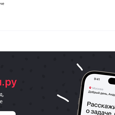
че
.ру
д,
е