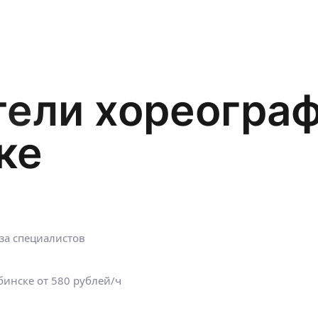
тели хореогра
ке
за специалистов
ябинске
от 580 рублей/ч