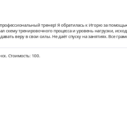
к Игорю за помощью укрепить здоровье и предать организму
вать веру в свои силы. Не даёт спуску на занятиях. Все грамотно 
ктировать питание и даст много дополнительной полезной ин
нск. Стоимость: 100.