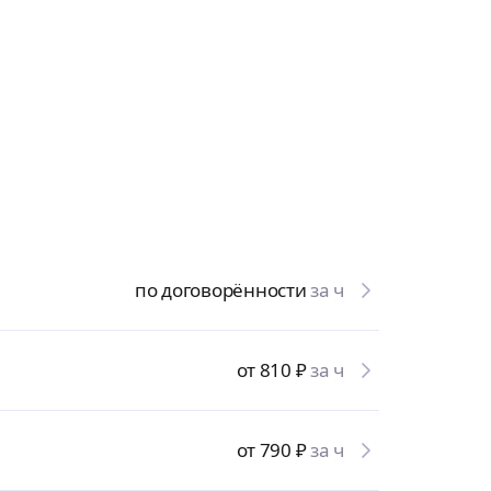
по договорённости
за ч
от 810
₽
за ч
от 790
₽
за ч