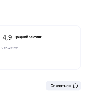
4,9
Cредний рейтинг
8
с акциями
Связаться