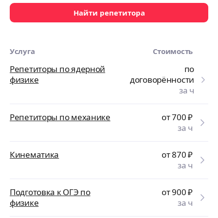
Найти репетитора
Услуга
Стоимость
Репетиторы по ядерной
по
физике
договорённости
за ч
Репетиторы по механике
от 700
₽
за ч
Кинематика
от 870
₽
за ч
Подготовка к ОГЭ по
от 900
₽
физике
за ч