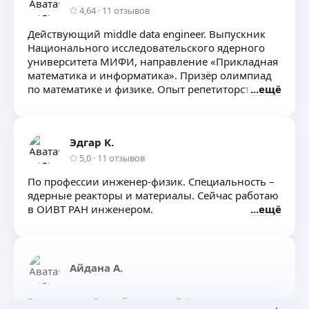
4,64
·
11
отзывов
Действующий middle data engineer. Выпускник
Национального исследовательского ядерного
университета МИФИ, направление «Прикладная
математика и информатика». Призёр олимпиад
по математике и физике. Опыт репетиторства 4
ещё
года.
Эдгар К.
5,0
·
11
отзывов
По профессии инженер-физик. Специальность –
ядерные реакторы и материалы. Сейчас работаю
в ОИВТ РАН инженером.
ещё
Айдана А.
Выпускница Республиканской физико-