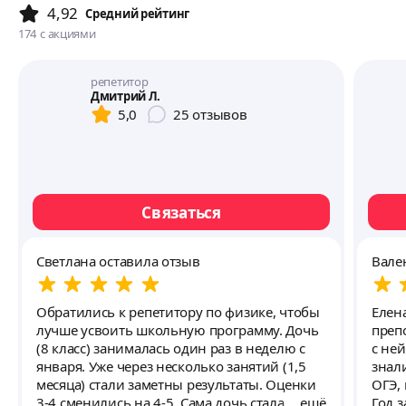
4,92
Cредний рейтинг
174
с акциями
репетитор
Дмитрий Л.
5,0
25
отзывов
Связаться
Светлана оставила отзыв
Вале
Обратились к репетитору по физике, чтобы
Елен
лучше усвоить школьную программу. Дочь
преп
(8 класс) занималась один раз в неделю с
с ней
января. Уже через несколько занятий (1,5
знал
месяца) стали заметны результаты. Оценки
ОГЭ, 
3-4 сменились на 4-5. Сама дочь стала
ещё
Год з