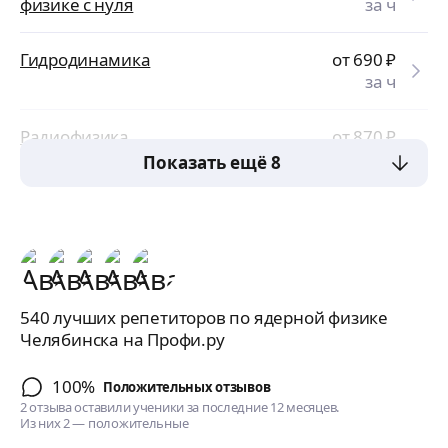
физике с нуля
за ч
Гидродинамика
от 690
₽
за ч
Радиофизика
от 870
₽
за ч
Показать ещё 8
540 лучших репетиторов по ядерной физике
Челябинска на Профи.ру
100%
Положительных отзывов
2 отзыва оставили ученики за последние 12 месяцев.
Из них 2 — положительные