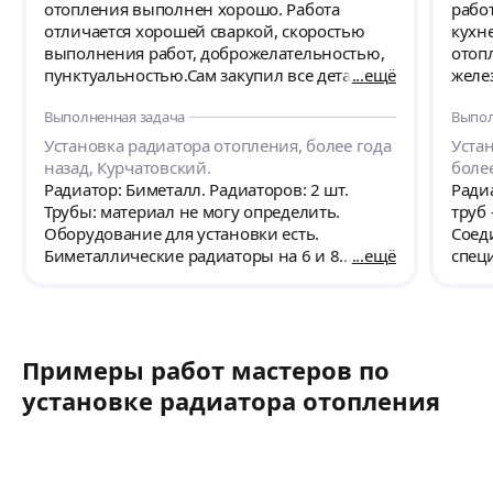
отопления выполнен хорошо. Работа
рабо
отличается хорошей сваркой, скоростью
кухн
выполнения работ, доброжелательностью,
отоп
пунктуальностью.Сам закупил все детали и
ещё
желе
предоставил чеки. Оплата соответствует
сдела
Выполненная задача
Выпол
договору.
дово
Установка радиатора отопления, более года
Уста
назад, Курчатовский.
боле
Радиатор: Биметалл. Радиаторов: 2 шт.
Ради
Трубы: материал не могу определить.
труб
Оборудование для установки есть.
Соед
Биметаллические радиаторы на 6 и 8
ещё
спец
секций. Что нужно ещё: сделать врезку в
выбо
стояк отопления.
отоп
стар
обра
Примеры работ мастеров по
подо
установке радиатора отопления