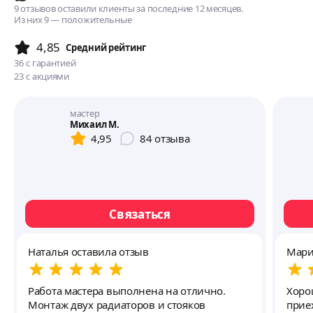
9 отзывов оставили клиенты за последние 12 месяцев.
Из них 9 — положительные
4,85
Cредний рейтинг
36
с гарантией
23
с акциями
мастер
Михаил М.
4,95
84
отзыва
Связаться
Наталья оставила отзыв
Мари
Работа мастера выполнена на отлично.
Хоро
Монтаж двух радиаторов и стояков
прие