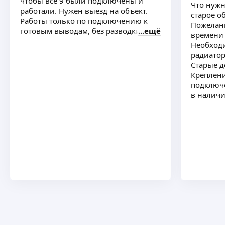
чтобы все 9 были подключены и
Что нужн
работали. Нужен выезд на объект.
старое о
Работы только по подключению к
Пожелани
готовым выводам, без разводки труб
ещё
времени 
Необходи
радиатор
Старые д
Креплени
подключе
в наличи