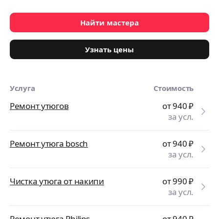
Найти мастера
Узнать цены
Услуга
Стоимость
Ремонт утюгов
от 940
₽
за усл.
Ремонт утюга bosch
от 940
₽
за усл.
Чистка утюга от накипи
от 990
₽
за усл.
Ремонт утюга Philips
от 940
₽