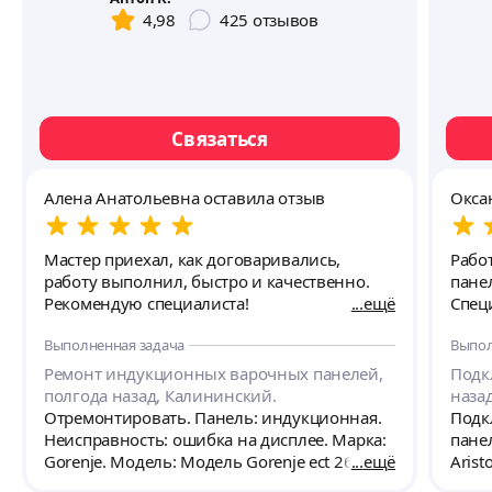
4,98
425
отзывов
Связаться
Алена Анатольевна оставила отзыв
Окса
Мастер приехал, как договаривались,
Рабо
работу выполнил, быстро и качественно.
пане
Рекомендую специалиста!
ещё
Выполненная задача
Выпол
Ремонт индукционных варочных панелей,
Подк
полгода назад, Калининский.
назад
Отремонтировать. Панель: индукционная.
Подк
Неисправность: ошибка на дисплее. Марка:
панел
Gorenje. Модель: Модель Gorenje ect 2600.
ещё
Arist