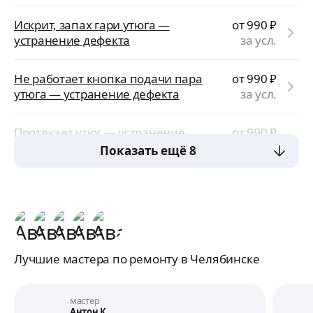
Искрит, запах гари утюга —
от 990
₽
устранение дефекта
за усл.
Не работает кнопка подачи пара
от 990
₽
утюга — устранение дефекта
за усл.
Протекает утюг — устранение
от 990
₽
дефекта
за усл.
Показать ещё 8
Лучшие мастера по ремонту в Челябинске
мастер
Антон К.