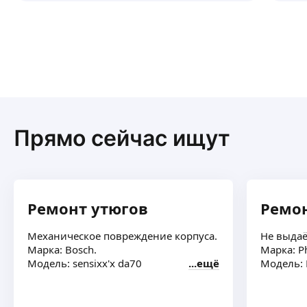
Прямо сейчас ищут
Ремонт утюгов
Ремон
Механическое повреждение корпуса.
Не выдаё
Марка: Bosch.
Марка: Ph
Модель: sensixx'x da70
ещё
Модель: E