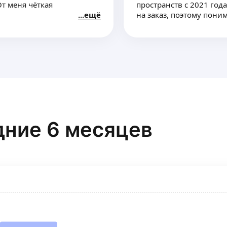
От меня чëткая
пространств с 2021 год
ещё
на заказ, поэтому пон
мебели и особенности 
дние 6 месяцев