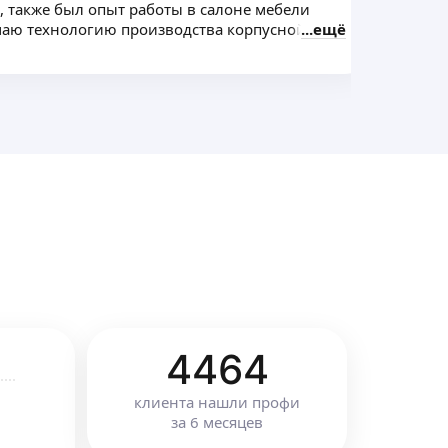
а, также был опыт работы в салоне мебели
про
имаю технологию производства корпусной
ещё
Рис
ее проектирования
4464
клиента
нашли профи
за
6
месяцев