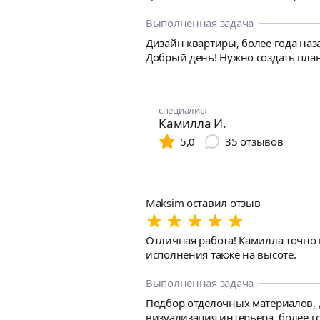
Выполненная задача
Дизайн квартиры, более года наз
Добрый день! Нужно создать пла
специалист
Камилла И.
5,0
35
отзывов
Maksim оставил отзыв
Отличная работа! Камилла точно интерпретировала ТЗ, пожелания и создала соответствующий дизайн интерьера. Время и качество
исполнения также на высоте.
Выполненная задача
Подбор отделочных материалов, д
визуализация интерьера, более го