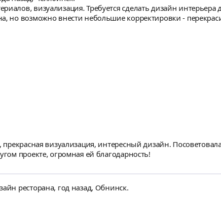
изация. Требуется сделать дизайн интерьера дачи. Дом в стиле барнхаус, в Тульской о
а, но возможно внести небольшие корректировки - перекрасит
, требуется: - подобрать кухню, мебель, освещение и предмет
сделать визуализацию.
, прекрасная визуализация, интересный дизайн. Посоветовала
угом проекте, огромная ей благодарность!
зайн ресторана, год назад, Обнинск.