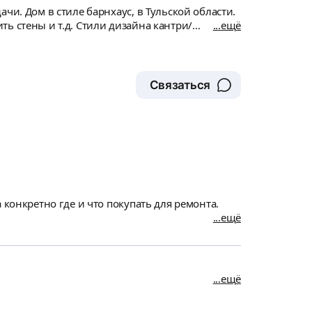
бласти.
ь стены и т.д. Стили дизайна кантри/
ещё
ы декора - предоставить список поставщиков и
Связаться
 конкретно где и что покупать для ремонта.
ещё
ещё