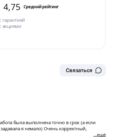
4,75
Cредний рейтинг
с гарантией
с акциями
Связаться
абота была выполнена точно в срок (а если
в задавала я немало) Очень корректный,
ещё