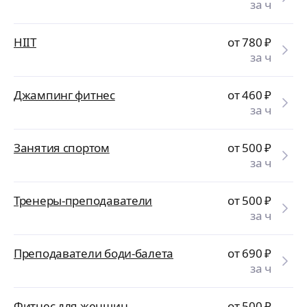
за ч
HIIT
от 780
₽
за ч
Джампинг фитнес
от 460
₽
за ч
Занятия спортом
от 500
₽
за ч
Тренеры-преподаватели
от 500
₽
за ч
Преподаватели боди-балета
от 690
₽
за ч
Фитнес для женщин
от 500
₽