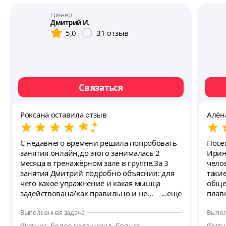
тренер
Дмитрий И.
5,0
31
отзыв
Связаться
Роксана оставила отзыв
Алён
С недавнего времени решила попробовать
Посе
занятия онлайн,до этого занималась 2
Ирины
месяца в тренажёрном зале в группе.За 3
челов
занятия Дмитрий подробно объяснил: для
таки
чего какое упражнение и какая мышца
обще
задействована/как правильно и не
ещё
плав
правильно делать/какие могут быть
проф
Выполненная задача
Выпол
последствия. Я в шоке от того, что за 3
техн
занятия я получила информации больше,
выпо
Фитнес, более года назад, Брянск.
Фитне