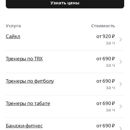
Узнать цены
Услуга
Стоимость
Сайкл
от 920
₽
за ч
Тренеры по TRX
от 690
₽
за ч
Тренеры по фитболу
от 690
₽
за ч
Тренеры по табате
от 690
₽
за ч
Банджи-фитнес
от 690
₽