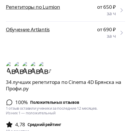
Репетиторы по Lumion
от 650
₽
за ч
Обучение Artlantis
от 690
₽
за ч
34 лучших репетитора по Cinema 4D Брянска на
Профи.ру
100%
Положительных отзывов
1 отзыв оставили ученики за последние 12 месяцев.
Из них 1 — положительный
4,78
Cредний рейтинг