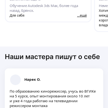
форме и по несколько раз, для одаренных
поня
Обучение Autodesk 3ds Max, более года
Немец
как я😂Продолжаю заниматься. Спасибо
очен
назад, Брянск.
Хоти
огромное!
заня
Для себя
ещё
между
разго
корот
наиб
влад
устну
достижением!
занят
толь
связ
уров
Наши мастера пишут о себе
подх
вперед. Большое спа
Федор
коне
тем, 
Нарек О.
улуч
По образованию кинорежиссер, учусь во ВГИКе
на 5 курсе, опыт монтирования около 10 лет
и уже 4 года работаю на телевидении
режиссером монтажа