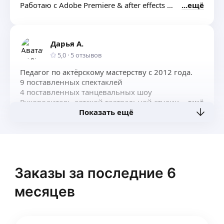
Работаю с Adobe Premiere & after effects
ещё
За время работы в качестве режиссера монтажа
участвовал в 10 телепроектах, рекламе и тд,
и конечно снимаю док.
Дарья А.
5,0
·
5
отзывов
Педагог по актёрскому мастерству с 2012 года.
9 поставленных спектаклей
4 поставленных танцевальных шоу
Руководитель детской театральной студии
ещё
Показать ещё
Заказы за последние 6
месяцев