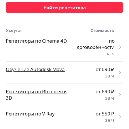
Найти репетитора
Услуга
Стоимость
Репетиторы по Cinema 4D
по
договорённости
за ч
Обучение Autodesk Мауа
от 690
₽
за ч
Репетиторы по Rhinoceros
от 690
₽
3D
за ч
Репетиторы по V-Ray
от 550
₽
за ч