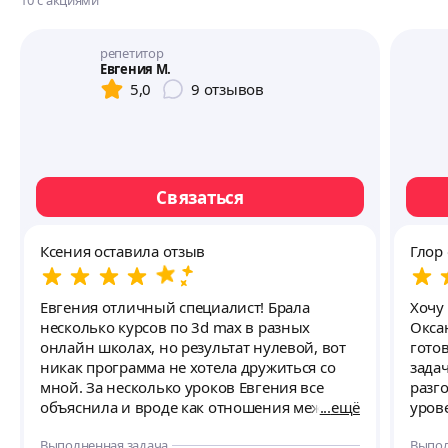
10
с акциями
репетитор
Евгения М.
5,0
9
отзывов
Связаться
Ксения оставила отзыв
Глор
Евгения отличный специалист! Брала
Хочу
несколько курсов по 3d max в разных
Окса
онлайн школах, но результат нулевой, вот
готов
никак программа не хотела дружиться со
зада
мной. За несколько уроков Евгения все
разг
объяснила и вроде как отношения между
ещё
уров
мной и 3d max начинают налаживаться:)!
устн
Выполненная задача
Выпол
Евгения объясняет все в лёгкой и понятной
на разг