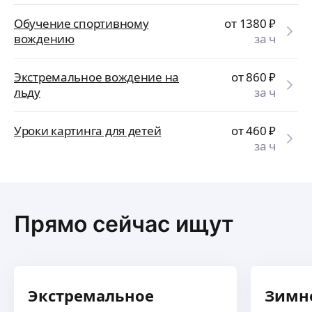
Обучение спортивному
от 1380
₽
вождению
за ч
Экстремальное вождение на
от 860
₽
льду
за ч
Уроки картинга для детей
от 460
₽
за ч
Прямо сейчас ищут
Экстремальное
Зимн