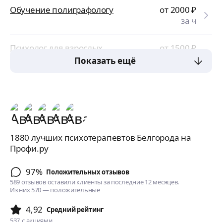
Обучение полиграфологу
от 2000
₽
за ч
Психолог для взрослых
от 1500
₽
за ч
Показать ещё
1880 лучших психотерапевтов Белгорода на
Профи.ру
97%
Положительных отзывов
589 отзывов оставили клиенты за последние 12 месяцев.
Из них 570 — положительные
4,92
Cредний рейтинг
537
с акциями