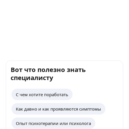
помогают мне стать сильнее и увереннее в
комф
себе. Я благодарен ей за всю ее помощь и
такж
рекомендую ее всем, кто столкнулся с
кото
проблемами и ищет поддержку и
отме
понимание.
сфер
трев
по п
был 
где 
Очен
проф
Вот что полезно знать
специалисту
С чем хотите поработать
Как давно и как проявляются симптомы
Опыт психотерапии или психолога