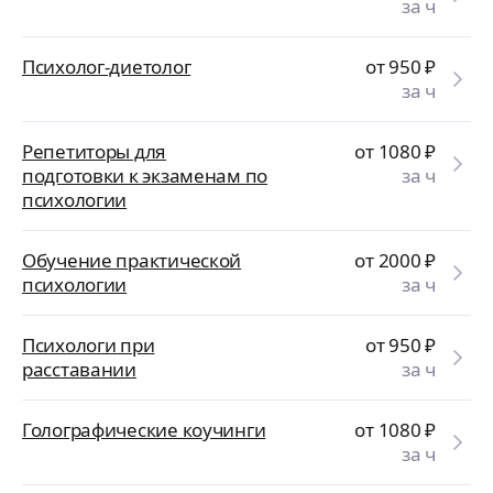
за ч
Психолог-диетолог
от 950
₽
за ч
Репетиторы для
от 1080
₽
подготовки к экзаменам по
за ч
психологии
Обучение практической
от 2000
₽
психологии
за ч
Психологи при
от 950
₽
расставании
за ч
Голографические коучинги
от 1080
₽
за ч