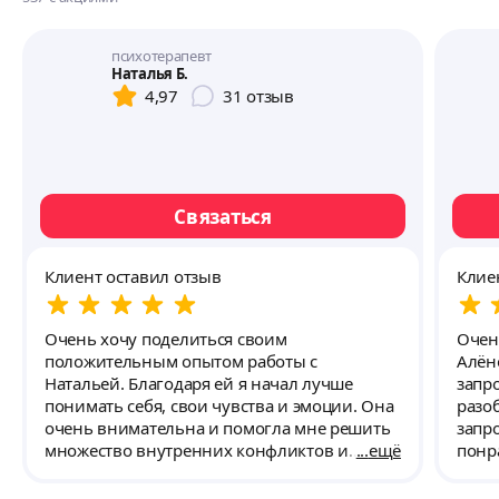
психотерапевт
Наталья Б.
4,97
31
отзыв
Связаться
Клиент оставил отзыв
Клие
Очень хочу поделиться своим
Очен
положительным опытом работы с
Алён
Натальей. Благодаря ей я начал лучше
запр
понимать себя, свои чувства и эмоции. Она
разоб
очень внимательна и помогла мне решить
запр
множество внутренних конфликтов и
ещё
понр
найти выход из сложных ситуаций. Ее
мысл
поддержка и профессиональный подход
сам о