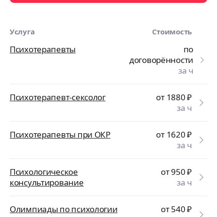
Услуга
Стоимость
Психотерапевты
по
договорённости
за ч
Психотерапевт-сексолог
от 1880
₽
за ч
Психотерапевты при ОКР
от 1620
₽
за ч
Психологическое
от 950
₽
консультирование
за ч
Олимпиады по психологии
от 540
₽