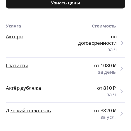
Узнать цены
Услуга
Стоимость
Актеры
по
договорённости
за ч
Статисты
от 1080
₽
за день
Актёр дубляжа
от 810
₽
за ч
Детский спектакль
от 3820
₽
за усл.