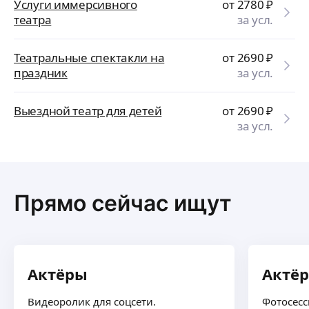
Услуги иммерсивного
от 2780
₽
театра
за усл.
Театральные спектакли на
от 2690
₽
праздник
за усл.
Выездной театр для детей
от 2690
₽
за усл.
Прямо сейчас ищут
Актёры
Актё
Видеоролик для соцсети.
Фотосесс