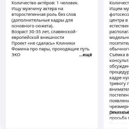
Количество актёров: 1 человек.
Количест
Ищу мужчину актера на
Ищем муж
второстепенная роль без слов
фотосесс
(дополнительные кадры для
центра в
основного сюжета).
естестве
Возраст 30-35 лет, славянской-
располаг
европейской внешности
модельно
Проект «не сдалась» Клиники
посетите
Фомина про пары, проходящие путь
обычного
ЭКО
ещё
Съёмка в
консульт
обсужден
процедур
кадре ну
тревогу 
внимател
постепен
появлени
чрезмерн
рекламн
Опыт съё
просьба 
без рету