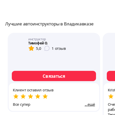
Лучшие автоинструкторы в Владикавказе
инструктор
Тимофей О.
5,0
1
отзыв
Связаться
Клиент оставил отзыв
Kris
Все супер
ещё
Оче
раб
Тео