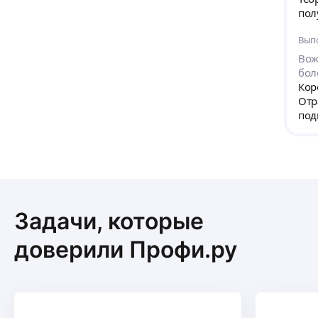
пол
Вып
Вож
бол
Кор
Отр
под
Задачи, которые
доверили Профи.ру