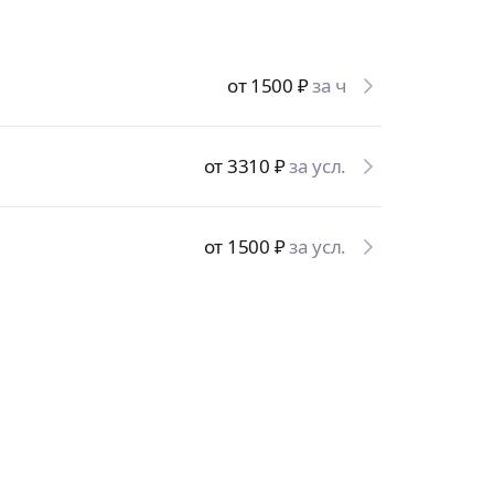
от 1500
₽
за ч
от 3310
₽
за усл.
от 1500
₽
за усл.