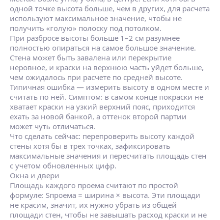
одной точке высота больше, чем в других, для расчета
используют максимальное значение, чтобы не
получить «голую» полоску под потолком.
При разбросе высоты больше 1–2 см разумнее
полностью опираться на самое большое значение.
Стена может быть завалена или перекрытие
неровное, и краски на верхнюю часть уйдет больше,
чем ожидалось при расчете по средней высоте.
Типичная ошибка — измерить высоту в одном месте и
считать по ней. Симптом: в самом конце покраски не
хватает краски на узкий верхний пояс, приходится
ехать за новой банкой, а оттенок второй партии
может чуть отличаться.
Что сделать сейчас: перепроверить высоту каждой
стены хотя бы в трех точках, зафиксировать
максимальные значения и пересчитать площадь стен
с учетом обновленных цифр.
Окна и двери
Площадь каждого проема считают по простой
формуле:
Sпроема = ширина × высота
. Эти площади
не красим, значит, их нужно убрать из общей
площади стен, чтобы не завышать расход краски и не