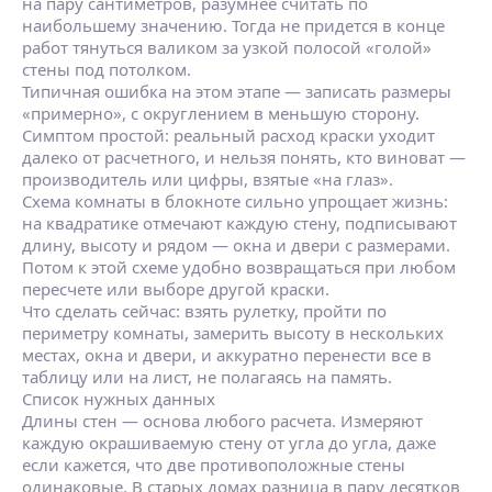
на пару сантиметров, разумнее считать по
наибольшему значению. Тогда не придется в конце
работ тянуться валиком за узкой полосой «голой»
стены под потолком.
Типичная ошибка на этом этапе — записать размеры
«примерно», с округлением в меньшую сторону.
Симптом простой: реальный расход краски уходит
далеко от расчетного, и нельзя понять, кто виноват —
производитель или цифры, взятые «на глаз».
Схема комнаты в блокноте сильно упрощает жизнь:
на квадратике отмечают каждую стену, подписывают
длину, высоту и рядом — окна и двери с размерами.
Потом к этой схеме удобно возвращаться при любом
пересчете или выборе другой краски.
Что сделать сейчас: взять рулетку, пройти по
периметру комнаты, замерить высоту в нескольких
местах, окна и двери, и аккуратно перенести все в
таблицу или на лист, не полагаясь на память.
Список нужных данных
Длины стен — основа любого расчета. Измеряют
каждую окрашиваемую стену от угла до угла, даже
если кажется, что две противоположные стены
одинаковые. В старых домах разница в пару десятков