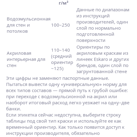
г/м²
Данные по диапазонам
из инструкций
Водоэмульсионная
производителей, один
для стен и
100–250
слой по нормально
потолков
подготовленной
поверхности
Ориентиры по
110–140
Акриловая
акриловым краскам из
(средний
интерьерная для
линеек Eskaro и других
ориентир
стен
брендов, один слой по
~125)
загрунтованной стене
Эти цифры не заменяют паспортные данные.
Пытаться вывести одну «универсальную» норму для
всех типов составов — прямой путь к грубой ошибке:
при переходе с водоэмульсионной на акрил или
наоборот итоговый расход легко уезжает на одну–две
банки.
Если этикетка сейчас недоступна, выберите строку
таблицы под свой тип краски и используйте ее как
временный ориентир. Как только появится доступ к
инструкции производителя, обязательно