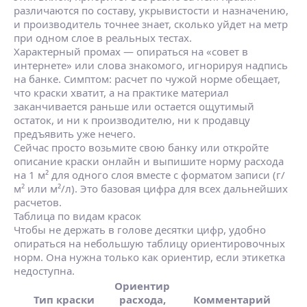
различаются по составу, укрывистости и назначению,
и производитель точнее знает, сколько уйдет на метр
при одном слое в реальных тестах.
Характерный промах — опираться на «совет в
интернете» или слова знакомого, игнорируя надпись
на банке. Симптом: расчет по чужой норме обещает,
что краски хватит, а на практике материал
заканчивается раньше или остается ощутимый
остаток, и ни к производителю, ни к продавцу
предъявить уже нечего.
Сейчас просто возьмите свою банку или откройте
описание краски онлайн и выпишите норму расхода
на 1 м² для одного слоя вместе с форматом записи (г/
м² или м²/л). Это базовая цифра для всех дальнейших
расчетов.
Таблица по видам красок
Чтобы не держать в голове десятки цифр, удобно
опираться на небольшую таблицу ориентировочных
норм. Она нужна только как ориентир, если этикетка
недоступна.
Ориентир
Тип краски
расхода,
Комментарий