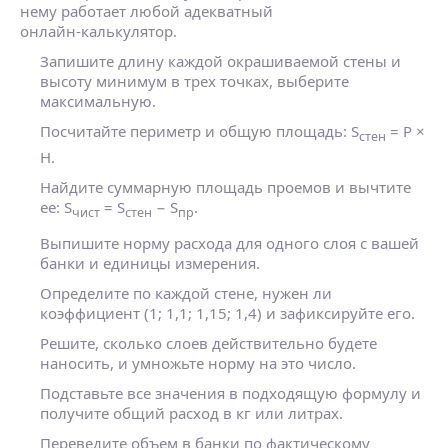
нему работает любой адекватный
онлайн‑калькулятор.
Запишите длину каждой окрашиваемой стены и
высоту минимум в трех точках, выберите
максимальную.
Посчитайте периметр и общую площадь: S
= P ×
стен
H.
Найдите суммарную площадь проемов и вычтите
ее: S
= S
− S
.
чист
стен
пр
Выпишите норму расхода для одного слоя с вашей
банки и единицы измерения.
Определите по каждой стене, нужен ли
коэффициент (1; 1,1; 1,15; 1,4) и зафиксируйте его.
Решите, сколько слоев действительно будете
наносить, и умножьте норму на это число.
Подставьте все значения в подходящую формулу и
получите общий расход в кг или литрах.
Переведите объем в банки по фактическому