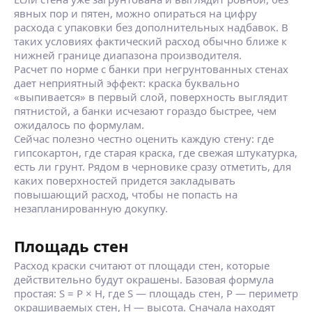
явных пор и пятен, можно опираться на цифру
расхода с упаковки без дополнительных надбавок. В
таких условиях фактический расход обычно ближе к
нижней границе диапазона производителя.
Расчет по норме с банки при негрунтованных стенах
дает неприятный эффект: краска буквально
«выпивается» в первый слой, поверхность выглядит
пятнистой, а банки исчезают гораздо быстрее, чем
ожидалось по формулам.
Сейчас полезно честно оценить каждую стену: где
гипсокартон, где старая краска, где свежая штукатурка,
есть ли грунт. Рядом в черновике сразу отметить, для
каких поверхностей придется закладывать
повышающий расход, чтобы не попасть на
незапланированную докупку.
Площадь стен
Расход краски считают от площади стен, которые
действительно будут окрашены. Базовая формула
простая:
S = P × H
, где S — площадь стен, P — периметр
окрашиваемых стен, H — высота. Сначала находят