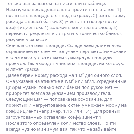
только шаг за шагом на листе или в таблице.
Нам нужно последовательно пройти пять этапов: 1)
посчитать площадь стен под покраску; 2) взять норму
расхода с вашей банки; 3) учесть тип поверхности
коэффициентом; 4) заложить количество слоев; 5)
перевести результат в литры и в количество банок с
разумным запасом.
Сначала считаем площадь. Складываем длины всех
окрашиваемых стен — получаем периметр. Умножаем
его на высоту и отнимаем суммарную площадь
проемов. Так выходит «чистая» площадь, на которую
и ляжет краска.
Далее берем норму расхода на 1 м² для одного слоя.
Она указана на этикетке в г/м² или м²/л. Усредненные
цифры нужны только если банки под рукой нет —
приоритет всегда за указанием производителя.
Следующий шаг — поправка на основание. Для
пористых и негрунтованных стен умножаем норму на
коэффициент (например, 1,15 или 1,4). Для ровных
загрунтованных оставляем коэффициент 1.
После этого определяем количество слоев. Почти
всегда нужно минимум два, так что не забывайте