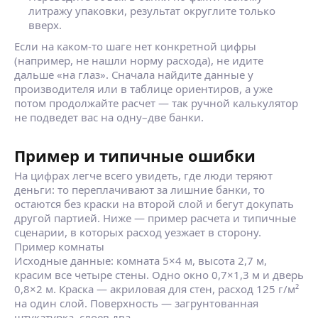
литражу упаковки, результат округлите только
вверх.
Если на каком‑то шаге нет конкретной цифры
(например, не нашли норму расхода), не идите
дальше «на глаз». Сначала найдите данные у
производителя или в таблице ориентиров, а уже
потом продолжайте расчет — так ручной калькулятор
не подведет вас на одну–две банки.
Пример и типичные ошибки
На цифрах легче всего увидеть, где люди теряют
деньги: то переплачивают за лишние банки, то
остаются без краски на второй слой и бегут докупать
другой партией. Ниже — пример расчета и типичные
сценарии, в которых расход уезжает в сторону.
Пример комнаты
Исходные данные: комната 5×4 м, высота 2,7 м,
красим все четыре стены. Одно окно 0,7×1,3 м и дверь
0,8×2 м. Краска — акриловая для стен, расход 125 г/м²
на один слой. Поверхность — загрунтованная
штукатурка, слоев два.