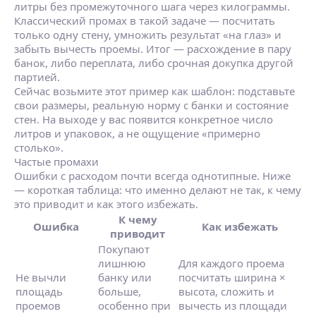
литры без промежуточного шага через килограммы.
Классический промах в такой задаче — посчитать
только одну стену, умножить результат «на глаз» и
забыть вычесть проемы. Итог — расхождение в пару
банок, либо переплата, либо срочная докупка другой
партией.
Сейчас возьмите этот пример как шаблон: подставьте
свои размеры, реальную норму с банки и состояние
стен. На выходе у вас появится конкретное число
литров и упаковок, а не ощущение «примерно
столько».
Частые промахи
Ошибки с расходом почти всегда однотипные. Ниже
— короткая таблица: что именно делают не так, к чему
это приводит и как этого избежать.
К чему
Ошибка
Как избежать
приводит
Покупают
лишнюю
Для каждого проема
Не вычли
банку или
посчитать ширина ×
площадь
больше,
высота, сложить и
проемов
особенно при
вычесть из площади