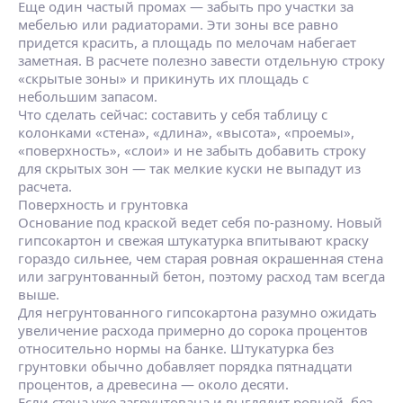
Еще один частый промах — забыть про участки за
мебелью или радиаторами. Эти зоны все равно
придется красить, а площадь по мелочам набегает
заметная. В расчете полезно завести отдельную строку
«скрытые зоны» и прикинуть их площадь с
небольшим запасом.
Что сделать сейчас: составить у себя таблицу с
колонками «стена», «длина», «высота», «проемы»,
«поверхность», «слои» и не забыть добавить строку
для скрытых зон — так мелкие куски не выпадут из
расчета.
Поверхность и грунтовка
Основание под краской ведет себя по‑разному. Новый
гипсокартон и свежая штукатурка впитывают краску
гораздо сильнее, чем старая ровная окрашенная стена
или загрунтованный бетон, поэтому расход там всегда
выше.
Для негрунтованного гипсокартона разумно ожидать
увеличение расхода примерно до сорока процентов
относительно нормы на банке. Штукатурка без
грунтовки обычно добавляет порядка пятнадцати
процентов, а древесина — около десяти.
Если стена уже загрунтована и выглядит ровной, без