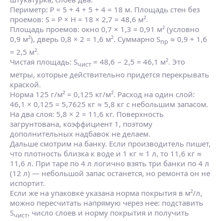
Периметр: P = 5 + 4 + 5 + 4 = 18 м. Площадь стен без
проемов: S = P × H = 18 × 2,7 = 48,6 м².
Площадь проемов: окно 0,7 × 1,3 = 0,91 м² (условно
0,9 м²), дверь 0,8 × 2 = 1,6 м². Суммарно S
≈ 0,9 + 1,6
пр
= 2,5 м².
Чистая площадь: S
= 48,6 − 2,5 = 46,1 м². Это
чист
метры, которые действительно придется перекрывать
краской.
Норма 125 г/м² = 0,125 кг/м². Расход на один слой:
46,1 × 0,125 = 5,7625 кг ≈ 5,8 кг с небольшим запасом.
На два слоя: 5,8 × 2 = 11,6 кг. Поверхность
загрунтована, коэффициент 1, поэтому
дополнительных надбавок не делаем.
Дальше смотрим на банку. Если производитель пишет,
что плотность близка к воде и 1 кг ≈ 1 л, то 11,6 кг ≈
11,6 л. При таре по 4 л логично взять три банки по 4 л
(12 л) — небольшой запас останется, но ремонта он не
испортит.
Если же на упаковке указана норма покрытия в м²/л,
можно пересчитать напрямую через нее: подставить
S
, число слоев и норму покрытия и получить
чист