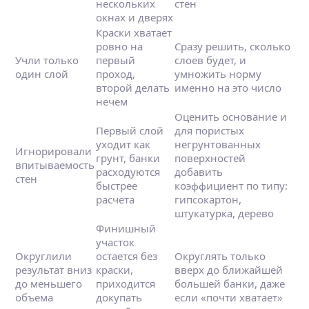
нескольких
стен
окнах и дверях
Краски хватает
ровно на
Сразу решить, сколько
Учли только
первый
слоев будет, и
один слой
проход,
умножить норму
второй делать
именно на это число
нечем
Оценить основание и
Первый слой
для пористых
уходит как
негрунтованных
Игнорировали
грунт, банки
поверхностей
впитываемость
расходуются
добавить
стен
быстрее
коэффициент по типу:
расчета
гипсокартон,
штукатурка, дерево
Финишный
участок
Округлили
остается без
Округлять только
результат вниз
краски,
вверх до ближайшей
до меньшего
приходится
большей банки, даже
объема
докупать
если «почти хватает»