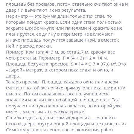
площадь без проемов, потом отдельно считают окна и
двери и вычитают их из результата.
Периметр — это сумма длин только тех стен, по
которым пойдет краска. Если одна стена полностью
закрыта шкафом‑купе или панелями и красить ее не
планируется, ее длину в периметр не включают.
Иначе площадь получится завышенной, а вместе с
ней и расход краски.
Пример. Комната 4×3 м, высота 2,7 м, красим все
четыре стены. Периметр: P = (4 + 3) × 2 = 14 м.
Площадь без учета проемов: S = 14 × 2,7 = 37,8 м². Это
«сырой» метраж, в котором пока сидят и окно, и
дверь.
Теперь проемы. Площадь каждого окна или двери
считают по той же логике прямоугольника: ширина ×
высота. Потом складывают все получившиеся
значения и вычитают из общей площади стен. Так
получают чистую площадь окраски, по которой уже
имеет смысл считать расход краски.
Ошибка здесь одна из самых дорогих — оставить
окно и дверь внутри общей площади и не вычесть их.
Симптом узнается легко: после окончания работ