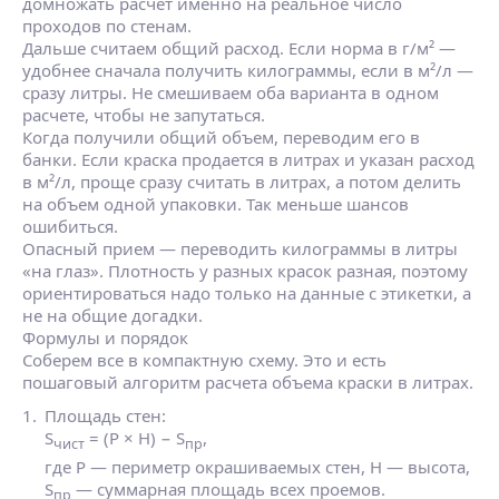
домножать расчет именно на реальное число
проходов по стенам.
Дальше считаем общий расход. Если норма в г/м² —
удобнее сначала получить килограммы, если в м²/л —
сразу литры. Не смешиваем оба варианта в одном
расчете, чтобы не запутаться.
Когда получили общий объем, переводим его в
банки. Если краска продается в литрах и указан расход
в м²/л, проще сразу считать в литрах, а потом делить
на объем одной упаковки. Так меньше шансов
ошибиться.
Опасный прием — переводить килограммы в литры
«на глаз». Плотность у разных красок разная, поэтому
ориентироваться надо только на данные с этикетки, а
не на общие догадки.
Формулы и порядок
Соберем все в компактную схему. Это и есть
пошаговый алгоритм расчета объема краски в литрах.
Площадь стен:
S
= (P × H) − S
,
чист
пр
где P — периметр окрашиваемых стен, H — высота,
S
— суммарная площадь всех проемов.
пр