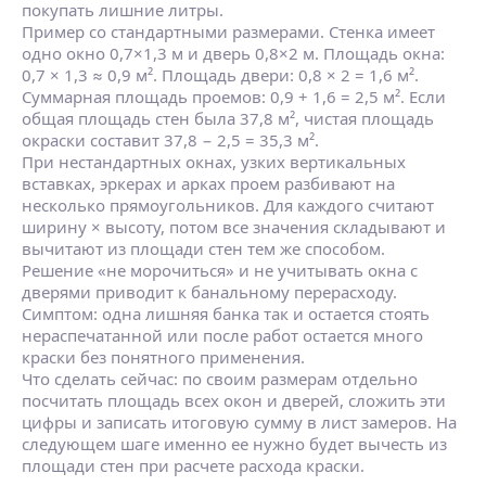
покупать лишние литры.
Пример со стандартными размерами. Стенка имеет
одно окно 0,7×1,3 м и дверь 0,8×2 м. Площадь окна:
0,7 × 1,3 ≈ 0,9 м². Площадь двери: 0,8 × 2 = 1,6 м².
Суммарная площадь проемов: 0,9 + 1,6 = 2,5 м². Если
общая площадь стен была 37,8 м², чистая площадь
окраски составит 37,8 − 2,5 = 35,3 м².
При нестандартных окнах, узких вертикальных
вставках, эркерах и арках проем разбивают на
несколько прямоугольников. Для каждого считают
ширину × высоту, потом все значения складывают и
вычитают из площади стен тем же способом.
Решение «не морочиться» и не учитывать окна с
дверями приводит к банальному перерасходу.
Симптом: одна лишняя банка так и остается стоять
нераспечатанной или после работ остается много
краски без понятного применения.
Что сделать сейчас: по своим размерам отдельно
посчитать площадь всех окон и дверей, сложить эти
цифры и записать итоговую сумму в лист замеров. На
следующем шаге именно ее нужно будет вычесть из
площади стен при расчете расхода краски.