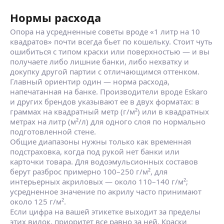
Нормы расхода
Опора на усредненные советы вроде «1 литр на 10
квадратов» почти всегда бьет по кошельку. Стоит чуть
ошибиться с типом краски или поверхностью — и вы
получаете либо лишние банки, либо нехватку и
докупку другой партии с отличающимся оттенком.
Главный ориентир один — норма расхода,
напечатанная на банке. Производители вроде Eskaro
и других брендов указывают ее в двух форматах: в
граммах на квадратный метр (г/м²) или в квадратных
метрах на литр (м²/л) для одного слоя по нормально
подготовленной стене.
Общие диапазоны нужны только как временная
подстраховка, когда под рукой нет банки или
карточки товара. Для водоэмульсионных составов
берут разброс примерно 100–250 г/м², для
интерьерных акриловых — около 110–140 г/м²;
усредненное значение по акрилу часто принимают
около 125 г/м².
Если цифра на вашей этикетке выходит за пределы
этих вилок, приоритет все равно за ней. Краски