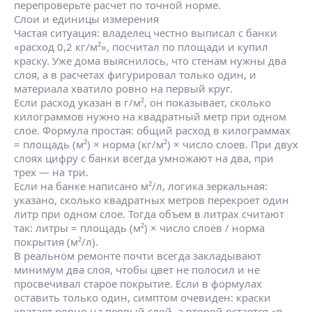
перепроверьте расчет по точной норме.
Слои и единицы измерения
Частая ситуация: владелец честно выписал с банки
«расход 0,2 кг/м²», посчитал по площади и купил
краску. Уже дома выяснилось, что стенам нужны два
слоя, а в расчетах фигурировал только один, и
материала хватило ровно на первый круг.
Если расход указан в г/м², он показывает, сколько
килограммов нужно на квадратный метр при одном
слое. Формула простая: общий расход в килограммах
= площадь (м²) × норма (кг/м²) × число слоев. При двух
слоях цифру с банки всегда умножают на два, при
трех — на три.
Если на банке написано м²/л, логика зеркальная:
указано, сколько квадратных метров перекроет один
литр при одном слое. Тогда объем в литрах считают
так: литры = площадь (м²) × число слоев / норма
покрытия (м²/л).
В реальном ремонте почти всегда закладывают
минимум два слоя, чтобы цвет не полосил и не
просвечивал старое покрытие. Если в формулах
оставить только один, симптом очевиден: краски
хватает ровно на первый слой, а второй остается «в