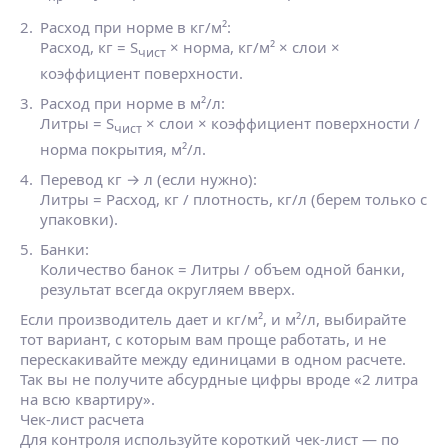
Расход при норме в кг/м²:
Расход, кг = S
× норма, кг/м² × слои ×
чист
коэффициент поверхности.
Расход при норме в м²/л:
Литры = S
× слои × коэффициент поверхности /
чист
норма покрытия, м²/л.
Перевод кг → л (если нужно):
Литры = Расход, кг / плотность, кг/л (берем только с
упаковки).
Банки:
Количество банок = Литры / объем одной банки,
результат всегда округляем вверх.
Если производитель дает и кг/м², и м²/л, выбирайте
тот вариант, с которым вам проще работать, и не
перескакивайте между единицами в одном расчете.
Так вы не получите абсурдные цифры вроде «2 литра
на всю квартиру».
Чек‑лист расчета
Для контроля используйте короткий чек‑лист — по