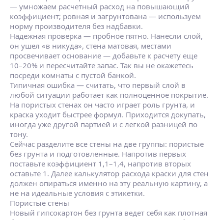
— умножаем расчетный расход на повышающий
коэффициент; ровная и загрунтована — используем
норму производителя без надбавки.
Надежная проверка — пробное пятно. Нанесли слой,
он ушел «в никуда», стена матовая, местами
просвечивает основание — добавьте к расчету еще
10–20% и пересчитайте запас. Так вы не окажетесь
посреди комнаты с пустой банкой.
Типичная ошибка — считать, что первый слой в
любой ситуации работает как полноценное покрытие.
На пористых стенах он часто играет роль грунта, и
краска уходит быстрее формул. Приходится докупать,
иногда уже другой партией и с легкой разницей по
тону.
Сейчас разделите все стены на две группы: пористые
без грунта и подготовленные. Напротив первых
поставьте коэффициент 1,1–1,4, напротив вторых
оставьте 1. Далее калькулятор расхода краски для стен
должен опираться именно на эту реальную картину, а
не на идеальные условия с этикетки.
Пористые стены
Новый гипсокартон без грунта ведет себя как плотная