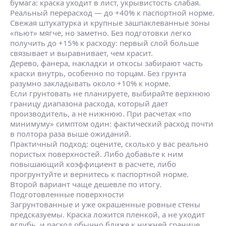
бумага: краска уходит в лист, укрывистость слабая.
Реальный перерасход — до +40% к паспортной норме.
Свежая штукатурка и крупные зашпаклеванные зоны
«пьют» мягче, но заметно. Без подготовки легко
получить до +15% к расходу: первый слой больше
связывает и выравнивает, чем красит.
Дерево, фанера, накладки и откосы забирают часть
краски внутрь, особенно по торцам. Без грунта
разумно закладывать около +10% к норме.
Если грунтовать не планируете, выбирайте верхнюю
границу диапазона расхода, который дает
производитель, а не нижнюю. При расчетах «по
минимуму» симптом один: фактический расход почти
в полтора раза выше ожиданий.
Практичный подход: оцените, сколько у вас реально
пористых поверхностей. Либо добавьте к ним
повышающий коэффициент в расчете, либо
прогрунтуйте и вернитесь к паспортной норме.
Второй вариант чаще дешевле по итогу.
Подготовленные поверхности
Загрунтованные и уже окрашенные ровные стены
предсказуемы. Краска ложится пленкой, а не уходит
вглубь, и расход обычно ближе к нижней границе,