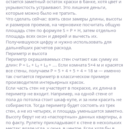
остается заметный остаток краски в банке, хотя цвет и
укрывистость устраивают. Это лишние деньги,
которые можно было не тратить.
Что сделать сейчас: взять свои замеры длины, высоты
и размеров проемов, на черновике посчитать общую
площадь стен по формуле S = P × H, затем отдельно
площадь всех окон и дверей и вычесть их.
Получившуюся цифру и нужно использовать для
дальнейших расчетов расхода.
Периметр и высота
Периметр окрашиваемых стен считают как сумму их
длин:
P = L₁ + L₂ + L₃ + …
. Если комната 5×4 м и красятся
все стены, получаем P = 5 + 4 + 5 + 4 = 18 м — именно
так считается периметр в классическом примере
производителя интерьерных красок.
Если часть стен не участвует в покраске, их длина в
периметр не входит. Например, на одной стене от
пола до потолка стоит шкаф‑купе, и за ним красить не
собираются. Тогда периметр будет состоять из трех
стен, а не из четырех, и площадь уменьшится заметно.
Высоту берут не из «паспортных» данных квартиры, а
по факту. Рулетку прикладывают к стене в нескольких
местах: возле угла, у окна, в центре. Если хотя бы в