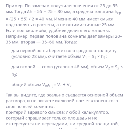
Пример. По замерам получили значения от 25 до 55
мм. Тогда Δh = 55 − 25 = 30 мм, а средняя толщина h
ср
= (25 + 55) / 2 = 40 мм. Именно 40 мм имеет смысл
подставлять в расчеты, а не оптимистичные 25 мм.
Если пол «волной», удобнее делить его на зоны.
Например, первая половина комнаты дает замеры 20–
35 мм, вторая — 35–60 мм. Тогда:
для первой зоны берете свою среднюю толщину
(условно 28 мм), считаете объем V
= S
× h
;
1
1
1
для второй — свою (условно 48 мм), объем V
= S
×
2
2
h
;
2
общий объем V
= V
+ V
.
общ
1
2
Так вы видите, где реально съедается основной объем
раствора, и не питаете иллюзий насчет «тоненького
слоя по всей комнате».
Критерий здравого смысла: любой калькулятор,
который спрашивает только площадь и не
интересуется ни перепадами, ни средней толщиной,