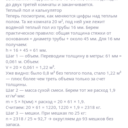
до двух третей комнаты и заканчивается.
Теплый пол и калькулятор
Теперь посмотрим, как меняются цифры над теплым
полом. Та же комната 20 м², под ней уже лежит
водяной теплый пол из трубы 16 мм. Берем
практическое правило: общая толщина стяжки от
основания = диаметр трубы + около 45 мм. Для 16 мм
получаем:
h = 16 + 45 = 61 мм.
Шаг 1 — объем. Переводим толщину в метры: 61 мм =
0,061 м. Объем:
V = 20 × 0,061 = 1,22 м³.
Уже видно: было 0,8 м³ без теплого пола, стало 1,22 м³
— плюс более чем треть объема только за счет
толщины.
Шаг 2 — масса сухой смеси. Берем тот же расход 1,9
кг/м²·мм:
m = S × h(мм) × расход = 20 × 61 × 1,9.
Считаем: 20 × 61 = 1220, 1220 × 1,9 = 2318 кг.
Шаг 3 — мешки. При мешках по 25 кг:
n = 2318 / 25 ≈ 92,7 → округляем до 93 мешков без
запаса.