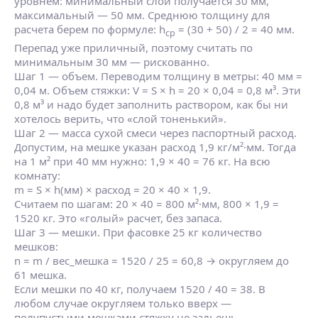
уровнем: минимальный слой получается 30 мм,
максимальный — 50 мм. Среднюю толщину для
расчета берем по формуле: h
= (30 + 50) / 2 = 40 мм.
ср
Перепад уже приличный, поэтому считать по
минимальным 30 мм — рискованно.
Шаг 1 — объем. Переводим толщину в метры: 40 мм =
0,04 м. Объем стяжки: V = S × h = 20 × 0,04 = 0,8 м³. Эти
0,8 м³ и надо будет заполнить раствором, как бы ни
хотелось верить, что «слой тоненький».
Шаг 2 — масса сухой смеси через паспортный расход.
Допустим, на мешке указан расход 1,9 кг/м²·мм. Тогда
на 1 м² при 40 мм нужно: 1,9 × 40 = 76 кг. На всю
комнату:
m = S × h(мм) × расход = 20 × 40 × 1,9.
Считаем по шагам: 20 × 40 = 800 м²·мм, 800 × 1,9 =
1520 кг. Это «голый» расчет, без запаса.
Шаг 3 — мешки. При фасовке 25 кг количество
мешков:
n = m / вес_мешка = 1520 / 25 = 60,8 → округляем до
61 мешка.
Если мешки по 40 кг, получаем 1520 / 40 = 38. В
любом случае округляем только вверх —
полупустыми мешками стяжку не зальешь.