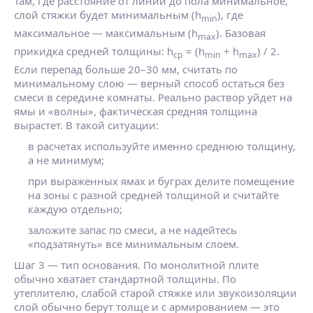
Там, где расстояние от линии до пола минимальное,
слой стяжки будет минимальным (h
), где
min
максимальное — максимальным (h
). Базовая
max
прикидка средней толщины: h
= (h
+ h
) / 2.
ср
min
max
Если перепад больше 20–30 мм, считать по
минимальному слою — верный способ остаться без
смеси в середине комнаты. Реально раствор уйдет на
ямы и «волны», фактическая средняя толщина
вырастет. В такой ситуации:
в расчетах используйте именно среднюю толщину,
а не минимум;
при выраженных ямах и буграх делите помещение
на зоны с разной средней толщиной и считайте
каждую отдельно;
заложите запас по смеси, а не надейтесь
«подзатянуть» все минимальным слоем.
Шаг 3 — тип основания. По монолитной плите
обычно хватает стандартной толщины. По
утеплителю, слабой старой стяжке или звукоизоляции
слой обычно берут толще и с армированием — это