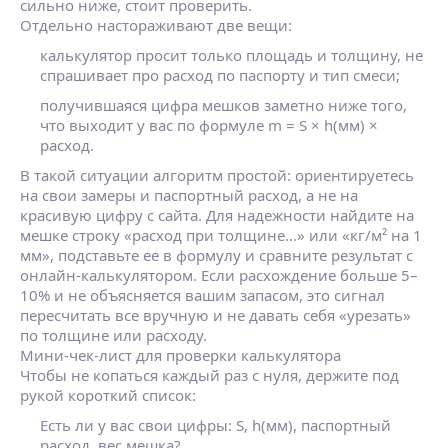
сильно ниже, стоит проверить.
Отдельно настораживают две вещи:
калькулятор просит только площадь и толщину, не
спрашивает про расход по паспорту и тип смеси;
получившаяся цифра мешков заметно ниже того,
что выходит у вас по формуле m = S × h(мм) ×
расход.
В такой ситуации алгоритм простой: ориентируетесь
на свои замеры и паспортный расход, а не на
красивую цифру с сайта. Для надежности найдите на
мешке строку «расход при толщине…» или «кг/м² на 1
мм», подставьте ее в формулу и сравните результат с
онлайн‑калькулятором. Если расхождение больше 5–
10% и не объясняется вашим запасом, это сигнал
пересчитать все вручную и не давать себя «урезать»
по толщине или расходу.
Мини‑чек‑лист для проверки калькулятора
Чтобы не копаться каждый раз с нуля, держите под
рукой короткий список:
Есть ли у вас свои цифры: S, h(мм), паспортный
расход, вес мешка?