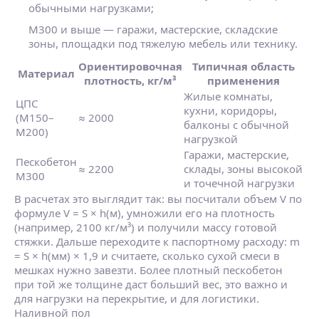
обычными нагрузками;
М300 и выше — гаражи, мастерские, складские
зоны, площадки под тяжелую мебель или технику.
Ориентировочная
Типичная область
Материал
плотность, кг/м³
применения
Жилые комнаты,
ЦПС
кухни, коридоры,
(М150–
≈ 2000
балконы с обычной
М200)
нагрузкой
Гаражи, мастерские,
Пескобетон
≈ 2200
склады, зоны высокой
М300
и точечной нагрузки
В расчетах это выглядит так: вы посчитали объем V по
формуле V = S × h(м), умножили его на плотность
(например, 2100 кг/м³) и получили массу готовой
стяжки. Дальше переходите к паспортному расходу: m
= S × h(мм) × 1,9 и считаете, сколько сухой смеси в
мешках нужно завезти. Более плотный пескобетон
при той же толщине даст больший вес, это важно и
для нагрузки на перекрытие, и для логистики.
Наливной пол