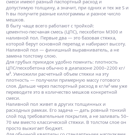
смеси имеют разный паспортный расход и
допустимую толщину, а значит, при одних и тех же S и
h вы получите разные килограммы и разное число
мешков.
В быту чаще всего работают с тройкой:
цементно‑песчаная смесь (ЦПС), пескобетон М300 и
наливной пол. Первые два — это базовая стяжка,
которой берут основной перепад и набирают высоту.
Наливной пол — финишный выравниватель, а не
замена толстому слою.
Для грубых прикидок удобно помнить: плотность
ЦПС/пескобетона обычно в диапазоне 2000–2200 кг/
м³. Умножили расчетный объем стяжки на эту
плотность — получили примерную массу готового
слоя. Дальше через паспортный расход в кг/м²·мм уже
переводите это в количество мешков конкретной
смеси.
Наливной пол живет в других толщинных и
расходных рамках. Его задача — дать ровный тонкий
слой под требовательные покрытия, а не заливать 50–
70 мм вместо классической стяжки. В толстом слое он
просто выжигает бюджет.
Для обычной квартиры со стандартными нагрузками