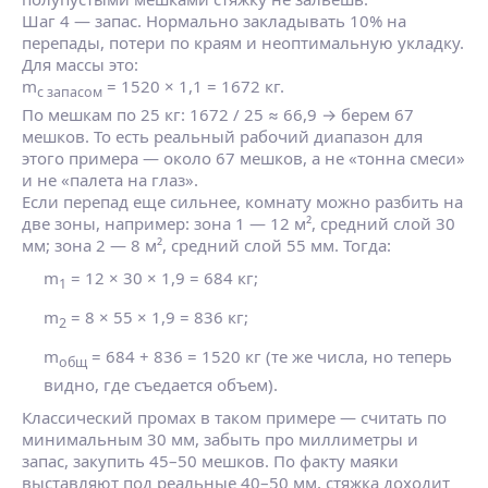
Шаг 4 — запас. Нормально закладывать 10% на
перепады, потери по краям и неоптимальную укладку.
Для массы это:
m
= 1520 × 1,1 = 1672 кг.
с запасом
По мешкам по 25 кг: 1672 / 25 ≈ 66,9 → берем 67
мешков. То есть реальный рабочий диапазон для
этого примера — около 67 мешков, а не «тонна смеси»
и не «палета на глаз».
Если перепад еще сильнее, комнату можно разбить на
две зоны, например: зона 1 — 12 м², средний слой 30
мм; зона 2 — 8 м², средний слой 55 мм. Тогда:
m
= 12 × 30 × 1,9 = 684 кг;
1
m
= 8 × 55 × 1,9 = 836 кг;
2
m
= 684 + 836 = 1520 кг (те же числа, но теперь
общ
видно, где съедается объем).
Классический промах в таком примере — считать по
минимальным 30 мм, забыть про миллиметры и
запас, закупить 45–50 мешков. По факту маяки
выставляют под реальные 40–50 мм, стяжка доходит