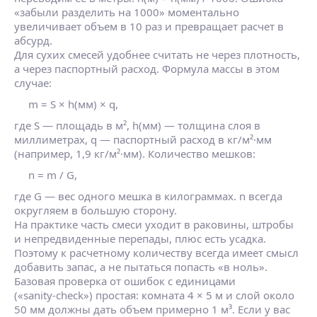
«забыли разделить на 1000» моментально
увеличивает объем в 10 раз и превращает расчет в
абсурд.
Для сухих смесей удобнее считать не через плотность,
а через паспортный расход. Формула массы в этом
случае:
m = S × h(мм) × q,
где S — площадь в м², h(мм) — толщина слоя в
миллиметрах, q — паспортный расход в кг/м²·мм
(например, 1,9 кг/м²·мм). Количество мешков:
n = m / G,
где G — вес одного мешка в килограммах. n всегда
округляем в большую сторону.
На практике часть смеси уходит в раковины, штробы
и непредвиденные перепады, плюс есть усадка.
Поэтому к расчетному количеству всегда имеет смысл
добавить запас, а не пытаться попасть «в ноль».
Базовая проверка от ошибок с единицами
(«sanity‑check») простая: комната 4 × 5 м и слой около
50 мм должны дать объем примерно 1 м³. Если у вас