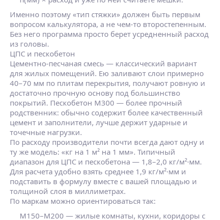
Именно поэтому «тип стяжки» должен быть первым
вопросом калькулятора, а не чем‑то второстепенным.
Без него программа просто берет усредненный расход
из головы.
ЦПС и пескобетон
Цементно‑песчаная смесь — классический вариант
для жилых помещений. Ею заливают слои примерно
40–70 мм по плитам перекрытия, получают ровную и
достаточно прочную основу под большинство
покрытий. Пескобетон М300 — более прочный
родственник: обычно содержит более качественный
цемент и заполнители, лучше держит ударные и
точечные нагрузки.
По расходу производители почти всегда дают одну и
ту же модель: «кг на 1 м² на 1 мм». Типичный
диапазон для ЦПС и пескобетона — 1,8–2,0 кг/м²·мм.
Для расчета удобно взять среднее 1,9 кг/м²·мм и
подставить в формулу вместе с вашей площадью и
толщиной слоя в миллиметрах.
По маркам можно ориентироваться так:
М150–М200 — жилые комнаты, кухни, коридоры с