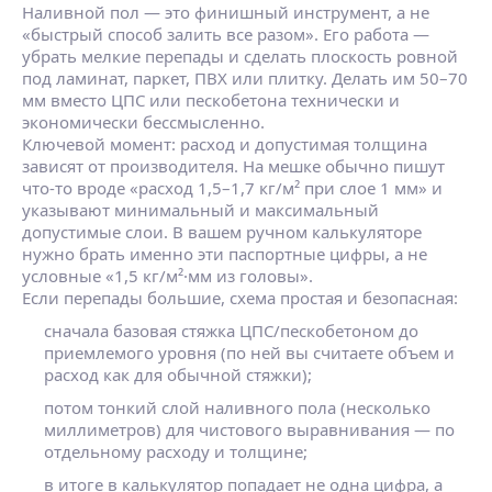
Наливной пол — это финишный инструмент, а не
«быстрый способ залить все разом». Его работа —
убрать мелкие перепады и сделать плоскость ровной
под ламинат, паркет, ПВХ или плитку. Делать им 50–70
мм вместо ЦПС или пескобетона технически и
экономически бессмысленно.
Ключевой момент: расход и допустимая толщина
зависят от производителя. На мешке обычно пишут
что‑то вроде «расход 1,5–1,7 кг/м² при слое 1 мм» и
указывают минимальный и максимальный
допустимые слои. В вашем ручном калькуляторе
нужно брать именно эти паспортные цифры, а не
условные «1,5 кг/м²·мм из головы».
Если перепады большие, схема простая и безопасная:
сначала базовая стяжка ЦПС/пескобетоном до
приемлемого уровня (по ней вы считаете объем и
расход как для обычной стяжки);
потом тонкий слой наливного пола (несколько
миллиметров) для чистового выравнивания — по
отдельному расходу и толщине;
в итоге в калькулятор попадает не одна цифра, а