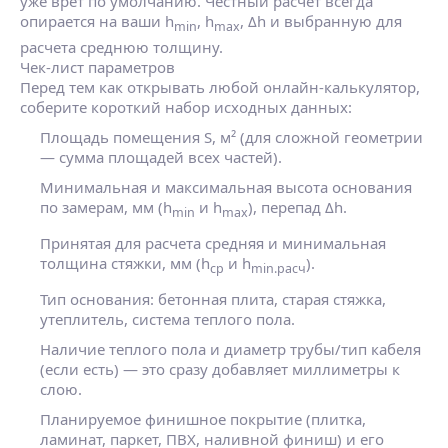
уже врет по умолчанию. Честный расчет всегда
опирается на ваши h
, h
, Δh и выбранную для
min
max
расчета среднюю толщину.
Чек‑лист параметров
Перед тем как открывать любой онлайн‑калькулятор,
соберите короткий набор исходных данных:
Площадь помещения S, м² (для сложной геометрии
— сумма площадей всех частей).
Минимальная и максимальная высота основания
по замерам, мм (h
и h
), перепад Δh.
min
max
Принятая для расчета средняя и минимальная
толщина стяжки, мм (h
и h
).
ср
min.расч
Тип основания: бетонная плита, старая стяжка,
утеплитель, система теплого пола.
Наличие теплого пола и диаметр трубы/тип кабеля
(если есть) — это сразу добавляет миллиметры к
слою.
Планируемое финишное покрытие (плитка,
ламинат, паркет, ПВХ, наливной финиш) и его