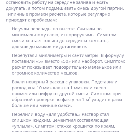
остановить работу на середине залива и ехать
докупать, а потом подмешивать смесь другой партии.
Типичные промахи расчета, которые регулярно
приводят к проблемам:
Не учли перепады по высоте.
Считали по
минимальному слою, игнорируя ямы. Симптом:
смеси хватает только до середины комнаты,
дальше до маяков не дотягиваете.
Перепутали миллиметры и сантиметры.
В формулу
поставили «5» вместо «50» или наоборот. Симптом:
расчет показывает подозрительно маленькое или
огромное количество мешков.
Взяли неверный расход с упаковки.
Подставили
расход «на 10 мм» как «на 1 мм» или слепо
применили цифру от другой смеси. Симптом: при
обратной проверке по факту на 1 м² уходит в разы
больше или меньше смеси.
Перелили воду «для удобства.
» Раствор стал
слишком жидким, цементная составляющая
«уплыла». Симптом: стяжка крошится по краям,
появляются пустоты, поверхность долго остается