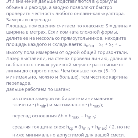
Эти значения дальше подставляются в формулы
объема и расхода, а заодно позволяют быстро
проверить честность любого онлайн‑калькулятора.
Замеры и перепады
Площадь помещения считаем по классике: S = длина ×
ширина в метрах. Если комната сложной формы,
делите ее на несколько прямоугольников, находите
площадь каждого и складываете: S
= S
+ S
+ …
общ
1
2
Высоту пола измеряем от одной общей горизонтали.
Лазер выставили, на стенах провели линию, дальше в
выбранных точках рулеткой меряете расстояние от
линии до старого пола. Чем больше точек (5–10
минимально, можно и больше), тем честнее картина
перепадов.
Дальше работаем по шагам:
из списка замеров выбираете минимальное
значение (h
) и максимальное (h
);
min
max
перепад основания Δh = h
− h
;
max
min
средняя толщина слоя: h
= (h
+ h
) / 2, но не
ср
min
max
ниже минимально допустимой для вашей смеси.