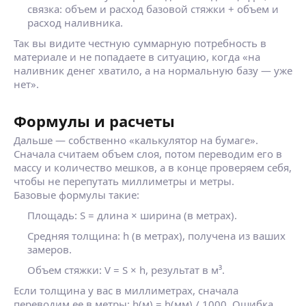
связка: объем и расход базовой стяжки + объем и
расход наливника.
Так вы видите честную суммарную потребность в
материале и не попадаете в ситуацию, когда «на
наливник денег хватило, а на нормальную базу — уже
нет».
Формулы и расчеты
Дальше — собственно «калькулятор на бумаге».
Сначала считаем объем слоя, потом переводим его в
массу и количество мешков, а в конце проверяем себя,
чтобы не перепутать миллиметры и метры.
Базовые формулы такие:
Площадь: S = длина × ширина (в метрах).
Средняя толщина: h (в метрах), получена из ваших
замеров.
Объем стяжки: V = S × h, результат в м³.
Если толщина у вас в миллиметрах, сначала
переводим ее в метры: h(м) = h(мм) / 1000. Ошибка