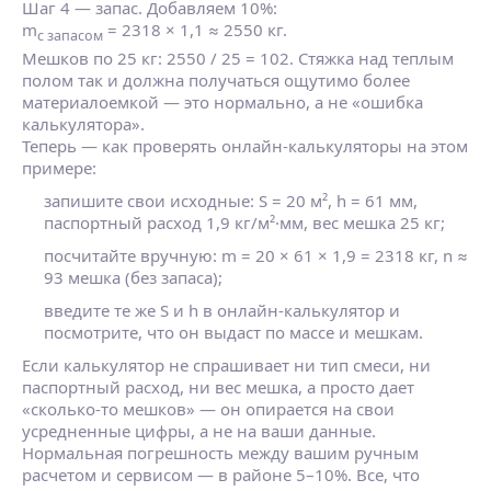
Шаг 4 — запас. Добавляем 10%:
m
= 2318 × 1,1 ≈ 2550 кг.
с запасом
Мешков по 25 кг: 2550 / 25 = 102. Стяжка над теплым
полом так и должна получаться ощутимо более
материалоемкой — это нормально, а не «ошибка
калькулятора».
Теперь — как проверять онлайн‑калькуляторы на этом
примере:
запишите свои исходные: S = 20 м², h = 61 мм,
паспортный расход 1,9 кг/м²·мм, вес мешка 25 кг;
посчитайте вручную: m = 20 × 61 × 1,9 = 2318 кг, n ≈
93 мешка (без запаса);
введите те же S и h в онлайн‑калькулятор и
посмотрите, что он выдаст по массе и мешкам.
Если калькулятор не спрашивает ни тип смеси, ни
паспортный расход, ни вес мешка, а просто дает
«сколько‑то мешков» — он опирается на свои
усредненные цифры, а не на ваши данные.
Нормальная погрешность между вашим ручным
расчетом и сервисом — в районе 5–10%. Все, что