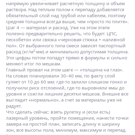
напрямую увеличивает расчетную толщину и объем
раствора. Над теплым полом к перепаду добавляется
обязательный слой над трубой или кабелем, поэтому
средняя толщина всегда выше, чем «просто по плите».
Шаг 4 — материал и расход. Уже на этом этапе
полезно предварительно решить, что будет: ЦПС,
пескобетон или связка «черновая стяжка + наливной
пол». От выбранного типа смеси зависят паспортный
расход (кг/м²·мм) и минимально допустимая толщина.
Эти цифры потом попадут прямо в формулы и сильно
меняют итог по мешкам.
Главный провал на этом шаге — «толщина на глаз».
На словах планировали 30–40 мм, по факту слой
гуляет от 10 до 60 мм: где‑то залили слишком тонко и
получили риск отслоений, где‑то выровняли ямы до
уровня и сожгли лишние десятки мешков. Внешне все
выглядит «нормально», а счет за материалы уже не
радует.
Что сделать сейчас: взять рулетку и (если есть)
лазерный уровень, пройти помещение, нанести точки
замера на простой план, записать длину и ширину
зон, все высоты пола, минимум, максимум и перепад.