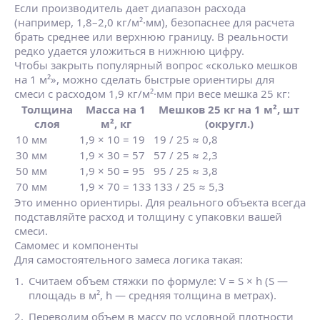
Если производитель дает диапазон расхода
(например, 1,8–2,0 кг/м²·мм), безопаснее для расчета
брать среднее или верхнюю границу. В реальности
редко удается уложиться в нижнюю цифру.
Чтобы закрыть популярный вопрос «сколько мешков
на 1 м²», можно сделать быстрые ориентиры для
смеси с расходом 1,9 кг/м²·мм при весе мешка 25 кг:
Толщина
Масса на 1
Мешков 25 кг на 1 м², шт
слоя
м², кг
(округл.)
10 мм
1,9 × 10 = 19
19 / 25 ≈ 0,8
30 мм
1,9 × 30 = 57
57 / 25 ≈ 2,3
50 мм
1,9 × 50 = 95
95 / 25 ≈ 3,8
70 мм
1,9 × 70 = 133
133 / 25 ≈ 5,3
Это именно ориентиры. Для реального объекта всегда
подставляйте расход и толщину с упаковки вашей
смеси.
Самомес и компоненты
Для самостоятельного замеса логика такая:
Считаем объем стяжки по формуле: V = S × h (S —
площадь в м², h — средняя толщина в метрах).
Переводим объем в массу по условной плотности