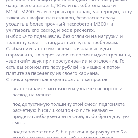
чаще всего хватает ЦПС или пескобетона марки
М150–М200. Если же речь про гараж, мастерскую, зону
тяжелых шкафов или станков, безопаснее сразу
уходить в более прочный пескобетон М300+ и
учитывать его расход и вес в расчетах.
Выбор «что подешевле» без оглядки на нагрузки и
толщину слоя — стандартный путь к проблемам.
Слабая смесь тонким слоем сначала выглядит
нормально, но через какое‑то время выдает трещины,
«звонкий» звук при простукивании и отслоения. То
есть вы экономите пару рублей на мешке и потом
платите за переделку из своего кармана.
С точки зрения калькулятора логика простая:
вы выбираете тип стяжки и узнаете паспортный
расход на мешке;
под допустимую толщину этой смеси подгоняете
расчетную h (слишком тонко лить нельзя —
придется либо увеличить слой, либо брать другую
смесь);
подставляете свои S, h и расход в формулу m = S ×
h(мм) × расход и уже по ней считаете мешки.