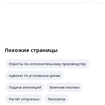
по делу и сходил за меня в суд. Подрядчик
нюан
проиграл и теперь должен мне за
качес
юридические расходы! Спасибо большое!
Реко
проф
помо
грам
.Рек
Похожие страницы
Юристы по исполнительному производству
Адвокат по уголовным делам
Подача апелляций
Военная ипотека
Расчёт отпускных
Техосмотр