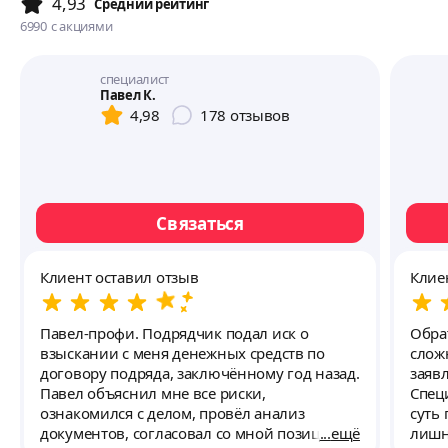
4,93
Cредний рейтинг
6990
с акциями
специалист
Павел К.
4,98
178
отзывов
Связаться
Клиент оставил отзыв
Клие
Павел-профи. Подрядчик подал иск о
Обра
взыскании с меня денежных средств по
слож
договору подряда, заключённому год назад.
заяв
Павел объяснил мне все риски,
Спец
ознакомился с делом, провёл анализ
суть 
документов, согласовал со мной позицию
ещё
лишн