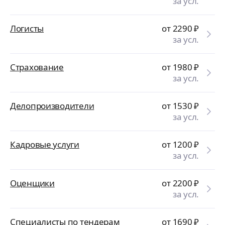
за усл.
Логисты
от 2290
₽
за усл.
Страхование
от 1980
₽
за усл.
Делопроизводители
от 1530
₽
за усл.
Кадровые услуги
от 1200
₽
за усл.
Оценщики
от 2200
₽
за усл.
Специалисты по тендерам
от 1690
₽