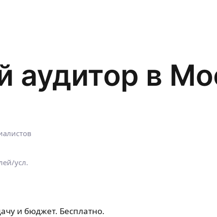
 аудитор в Мо
иалистов
лей/усл.
ачу и бюджет. Бесплатно.