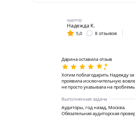
аудитор
Надежда К.
5,0
8
отзывов
Дарина оставила отзыв
Хотим поблагодарить Надежду за 
проявила исключительную вовлеч
не просто указывала на проблем
документации. Отчетность приве
рекомендуем!
Выполненная задача
Аудиторы, год назад, Москва.
Обязательная аудиторская провер