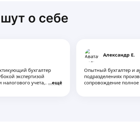
шут о себе
Александр Е.
ктикующий бухгалтер
Опытный бухгалтер и а
убокой экспертизой
подразделениях произв
и налогового учета,
ещё
сопровождение полное 
Аттестат по общему ау
курсы повышения квал