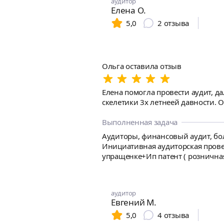
аудитор
Елена О.
5,0
2
отзыва
Ольга оставила отзыв
Елена помогла провести аудит, д
скелетики 3х летнеей давности. 
Выполненная задача
Аудиторы, финансовый аудит, бол
Инициативная аудиторская прове
упращенке+Ип патент ( розничная
оптовая торговля, учет фасовски
внедрения бюджютирования.
аудитор
Евгений М.
5,0
4
отзыва