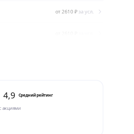
от 2610
₽
за усл.
от 2610
₽
за усл.
4,9
Cредний рейтинг
с акциями