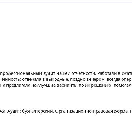
профессиональный аудит нашей отчетности. Работали в сжаты
енность: отвечала в выходные, поздно вечером, всегда опер
ы, а предлагала наилучшие варианты по их решению, помогал
дена в порядок и аудит завершен в обещанные сроки благод
ка. Аудит: бухгалтерский. Организационно-правовая форма: 