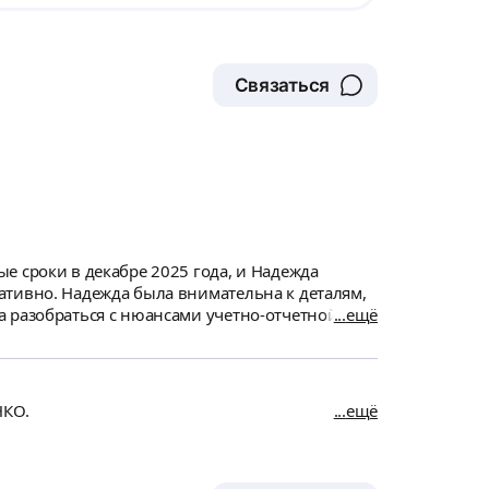
Связаться
е сроки в декабре 2025 года, и Надежда
ативно. Надежда была внимательна к деталям,
а разобраться с нюансами учетно-отчетной
ещё
аря качественной работе Надежды. Однозначно
НКО.
ещё