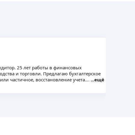
удитор. 25 лет работы в финансовых
Фин
одства и торговли. Предлагаю бухгалтерское
Таб
или частичное, восстановление учета.
ещё
Пом
диту, выданный Минфином Р Ф. Ежегодно
при
ификации.
кон