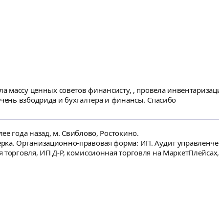
ала массу ценных советов финансисту, , провела инвентаризац
Очень взбодрида и бухгалтера и финансы. Спасибо
ее года назад, м. Свиблово, Ростокино.
рка. Организационно-правовая форма: ИП. Аудит управленчес
 торговля, ИП Д-Р, комиссионная торговля на МаркетПлейсах,
) задачи анализ текущей ситуации, форм управленческой отч