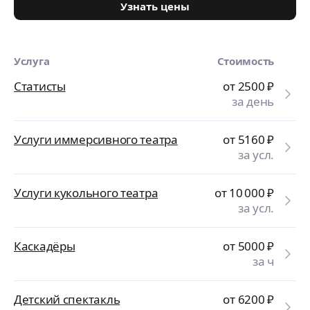
Узнать цены
Услуга
Стоимость
Статисты
от 2500
₽
за день
Услуги иммерсивного театра
от 5160
₽
за усл.
Услуги кукольного театра
от 10 000
₽
за усл.
Каскадёры
от 5000
₽
за ч
Детский спектакль
от 6200
₽