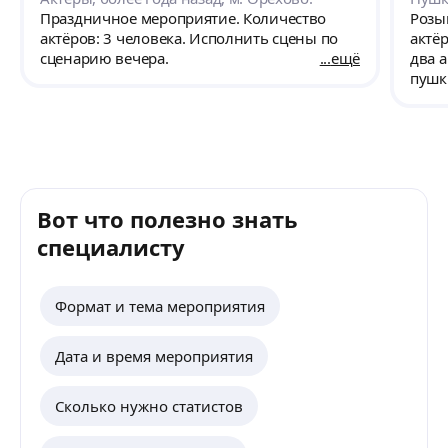
Праздничное мероприятие. Количество
Розы
актёров: 3 человека. Исполнить сцены по
актё
сценарию вечера.
ещё
два а
пушк
Пушк
сердца на видеокамеру, девушк
пред
наши.
Обяз
актер
Вот что полезно знать
специалисту
Формат и тема мероприятия
Дата и время мероприятия
Сколько нужно статистов