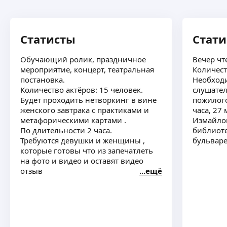
Статисты
Стат
Обучающий ролик, праздничное
Вечер чт
мероприятие, концерт, театральная
Количест
постановка.
Необход
Количество актёров: 15 человек.
слушател
Будет проходить нетворкинг в вине
пожилого
женского завтрака с практиками и
часа, 27 
метафорическими картами .
Измайлов
По длительности 2 часа.
библиот
Требуются девушки и женщины ,
бульвар
которые готовы что из запечатлеть
на фото и видео и оставят видео
отзыв
ещё