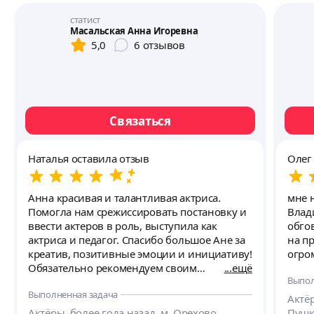
статист
Масальская Анна Игоревна
5,0
6
отзывов
Связаться
Наталья оставила отзыв
Олег
Анна красивая и талантливая актриса.
мне 
Помогла нам срежиссировать постановку и
Влад
ввести актеров в роль, выступила как
обго
актриса и педагог. Спасибо большое Ане за
на п
креатив, позитивные эмоции и инициативу!
огро
Обязательно рекомендуем своим
ещё
Выпол
знакомым.
Выполненная задача
Актёр
Актёры, более года назад, м. Орехово.
Пушк