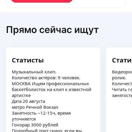
Прямо сейчас ищут
Статисты
Стат
Музыкальный клип.
Видеорол
Количество актёров: 9 человек.
ролик.
МОСКВА Ищем профессиональных
Количест
баскетболисток на клип к известной
Читать г
артистке
занятость
Дата 20 августа
метро Речной Вокзал
Занятность ~12-15ч, время
уточняется
Гонорар 3000 рублей
Подробный трит скину, если вы